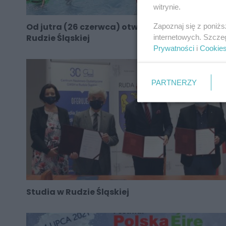
witrynie.
Od jutra (26 czerwca) otwarcie basenu w
Zapoznaj się z poniż
Rudzie Śląskiej
internetowych. Szcze
Prywatności
i
Cookie
PARTNERZY
Studia w Rudzie Śląskiej