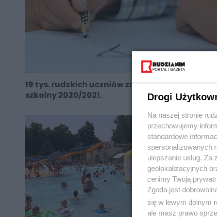
19 tys. rudzkich uczniów zakończyło rok
szkolny 2020/2021.
Drogi Użytkow
Na naszej stronie rud
przechowujemy informa
standardowe informac
spersonalizowanych re
ulepszanie usług. Za
geolokalizacyjnych or
cenimy Twoją prywatno
Zgoda jest dobrowoln
się w lewym dolnym r
ale masz prawo sprzec