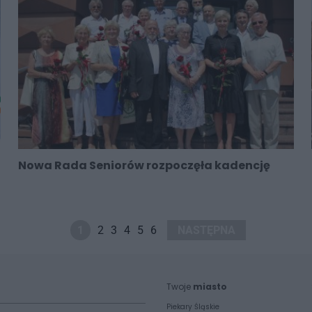
Nowa Rada Seniorów rozpoczęła kadencję
1
2
3
4
5
6
NASTĘPNA
Twoje
miasto
Piekary Śląskie