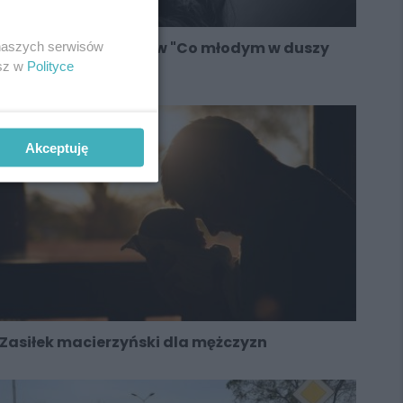
 naszych serwisów
Konkurs dla muzyków "Co młodym w duszy
esz w
gra?”
Polityce
Akceptuję
Zasiłek macierzyński dla mężczyzn