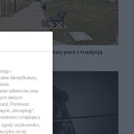
Park w Orzegowie - nowy park z tradycją
przemysłową w tle
stęp i
lne identyfikatory,
iania
anie odbiorców oraz
nych danych
kacji. Ponieważ
ięcie „Akceptuję”.
ywatności znajdujący
ą zgody użytkownika,
 tylko na tej