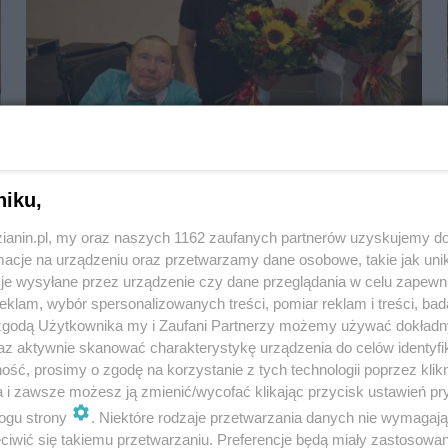
Rudzka "Lady D" - Małgorzata Kubela
niku,
zianin.pl, my oraz naszych 1162 zaufanych partnerów uzyskujemy do
cje na urządzeniu oraz przetwarzamy dane osobowe, takie jak unika
je wysyłane przez urządzenie czy dane przeglądania w celu zapewn
klam, wybór spersonalizowanych treści, pomiar reklam i treści, bad
 zgodą Użytkownika my i Zaufani Partnerzy możemy używać dokład
az aktywnie skanować charakterystykę urządzenia do celów identyfi
ść, prosimy o zgodę na korzystanie z tych technologii poprzez klikn
a i zawsze możesz ją zmienić/wycofać klikając przycisk ustawień pr
ogu strony
. Niektóre rodzaje przetwarzania danych nie wymagaj
iwić się takiemu przetwarzaniu. Preferencje będą miały zastosowania