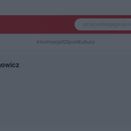
Informacje
112
Sport
Kultura
howicz