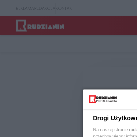
REKLAMA
REDAKCJA
KONTAKT
Jesteśmy loka
mieszkańców n
Drogi Użytkow
Na naszej stronie rud
przechowujemy informa