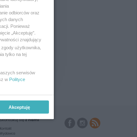
iania
anie odbiorców oraz
nych danych
kacji. Ponieważ
ięcie „Akceptuję”.
ywatności znajdujący
ą zgody użytkownika,
 tylko na tej
 naszych serwisów
esz w
Polityce
Akceptuję
Skontakuj się
z nami
Kontakt
Wydawca