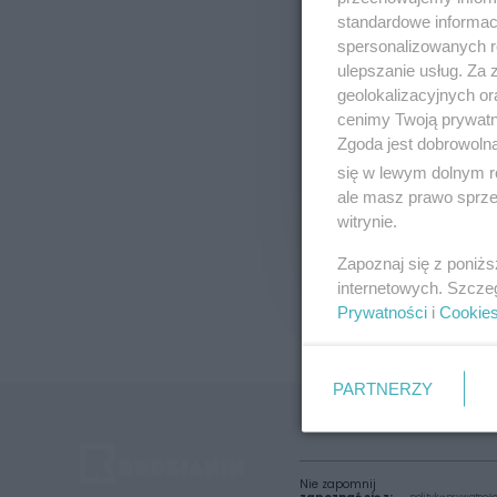
standardowe informac
spersonalizowanych re
ulepszanie usług. Za
geolokalizacyjnych or
cenimy Twoją prywatno
Zgoda jest dobrowoln
się w lewym dolnym r
ale masz prawo sprzec
witrynie.
Zapoznaj się z poniż
internetowych. Szcze
Prywatności
i
Cookie
PARTNERZY
Nie zapomnij