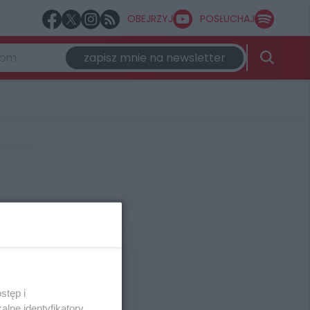
OBEJRZYJ
POSŁUCHAJ
zapisz mnie na newsletter
m co ważne dla
 spędzić czas.
stęp i
lne identyfikatory,