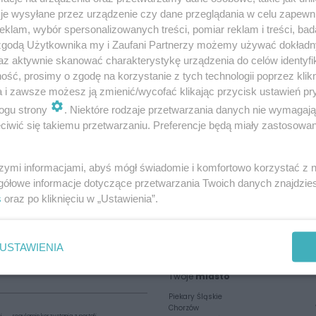
KONTAKT W TEMACIE REKLAMY:
je wysyłane przez urządzenie czy dane przeglądania w celu zapewn
klam, wybór spersonalizowanych treści, pomiar reklam i treści, bad
mail:
reklama@rudzianin.pl
 zgodą Użytkownika my i Zaufani Partnerzy możemy używać dokład
az aktywnie skanować charakterystykę urządzenia do celów identyfi
tel.
505 686 565
ść, prosimy o zgodę na korzystanie z tych technologii poprzez klikn
a i zawsze możesz ją zmienić/wycofać klikając przycisk ustawień pr
KONTAKT Z REDAKCJĄ
ogu strony
. Niektóre rodzaje przetwarzania danych nie wymagaj
iwić się takiemu przetwarzaniu. Preferencje będą miały zastosowania
mail:
redakcja@rudzianin.pl
tel.
505 68 65 65
szymi informacjami, abyś mógł świadomie i komfortowo korzystać z
gółowe informacje dotyczące przetwarzania Twoich danych znajdzi
s
oraz po kliknięciu w „Ustawienia”.
USTAWIENIA
Twoje
miasto
Piekary Śląskie
Chorzów