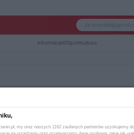
Informacje
112
Sport
Kultura
Kontakt
lnym portalem informacyjnym. Dzielimy się z Wami wszystki
aszego miasta i tych, którzy pracują, uczą się lub chcą w nim
niku,
Zachęcamy do kontaktu z naszą redakcją i działem reklamy.
zianin.pl, my oraz naszych 1162 zaufanych partnerów uzyskujemy do
cje na urządzeniu oraz przetwarzamy dane osobowe, takie jak unika