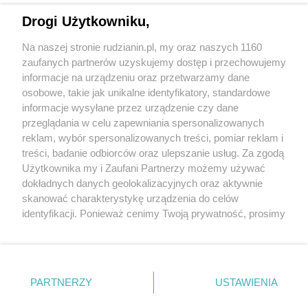
Drogi Użytkowniku,
Na naszej stronie rudzianin.pl, my oraz naszych 1160
Wydawca mediów
lokalnych
zaufanych partnerów uzyskujemy dostęp i przechowujemy
informacje na urządzeniu oraz przetwarzamy dane
osobowe, takie jak unikalne identyfikatory, standardowe
informacje wysyłane przez urządzenie czy dane
przeglądania w celu zapewniania spersonalizowanych
reklam, wybór spersonalizowanych treści, pomiar reklam i
Nie zapomnij
treści, badanie odbiorców oraz ulepszanie usług. Za zgodą
zapoznać się z:
polityką prywatności
regulamin korzystania z portali
Użytkownika my i Zaufani Partnerzy możemy używać
Twoje
miasto
Skontakuj się
z nami
dokładnych danych geolokalizacyjnych oraz aktywnie
Piekary Śląskie
Kontakt
skanować charakterystykę urządzenia do celów
Chorzów
Wydawca
identyfikacji. Ponieważ cenimy Twoją prywatność, prosimy
Tarnowskie Góry
Redakcja
Ruda Śląska
Newsletter
o zgodę na korzystanie z tych technologii poprzez
Świętochłowice
Reklama
kliknięcie „Akceptuję”. Zgoda jest dobrowolna i zawsze
Tychy
możesz ją zmienić/wycofać klikając przycisk ustawień
Bytom
Katowice
prywatności znajdujący się w lewym dolnym rogu strony
PARTNERZY
USTAWIENIA
Gliwice
. Niektóre rodzaje przetwarzania danych nie wymagają
Zabrze
Zagłębie
zgody użytkownika, ale masz prawo sprzeciwić się