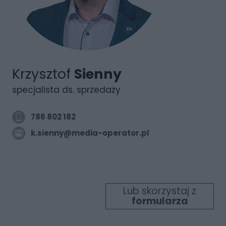
Krzysztof
Sienny
specjalista ds. sprzedaży
786 802 182
k.sienny@media-operator.pl
Lub skorzystaj z
formularza