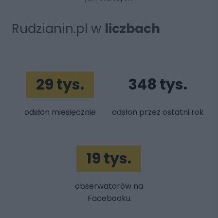
Rudzianin.pl w
liczbach
29 tys.
348 tys.
odsłon miesięcznie
odsłon przez ostatni rok
19 tys.
obserwatorów na
Facebooku