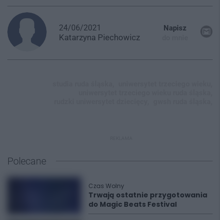
24/06/2021
Napisz
Katarzyna
Piechowicz
do mnie
studia ruda śląska,
uniwersytet trzeciego wieku,
uniwersytet trzeciego wieku ruda śląska,
rudzki uniwersytet dziecięcy,
gwsh ruda śląska,
REKLAMA
Polecane
Czas Wolny
Trwają ostatnie przygotowania
do Magic Beats Festival