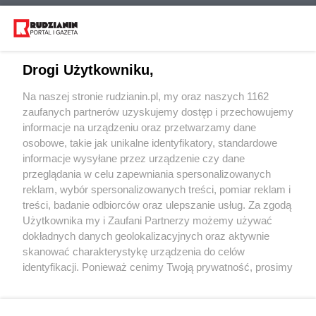
Drogi Użytkowniku,
Na naszej stronie rudzianin.pl, my oraz naszych 1162
Wydawca mediów
lokalnych
zaufanych partnerów uzyskujemy dostęp i przechowujemy
informacje na urządzeniu oraz przetwarzamy dane
osobowe, takie jak unikalne identyfikatory, standardowe
informacje wysyłane przez urządzenie czy dane
przeglądania w celu zapewniania spersonalizowanych
reklam, wybór spersonalizowanych treści, pomiar reklam i
Nie zapomnij
treści, badanie odbiorców oraz ulepszanie usług. Za zgodą
zapoznać się z:
polityką prywatności
regulamin korzystania z portali
Użytkownika my i Zaufani Partnerzy możemy używać
Twoje
miasto
Skontakuj się
z nami
dokładnych danych geolokalizacyjnych oraz aktywnie
Piekary Śląskie
Kontakt
skanować charakterystykę urządzenia do celów
Chorzów
Wydawca
identyfikacji. Ponieważ cenimy Twoją prywatność, prosimy
Tarnowskie Góry
Redakcja
Ruda Śląska
Newsletter
o zgodę na korzystanie z tych technologii poprzez
Świętochłowice
Reklama
kliknięcie „Akceptuję”. Zgoda jest dobrowolna i zawsze
Tychy
możesz ją zmienić/wycofać klikając przycisk ustawień
Bytom