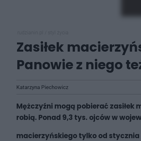
rudzianin.pl
/
styl życia
Zasiłek macierzyń
Panowie z niego te
Katarzyna Piechowicz
Mężczyźni mogą pobierać zasiłek m
robią. Ponad 9,3 tys. ojców w woje
macierzyńskiego tylko od stycznia