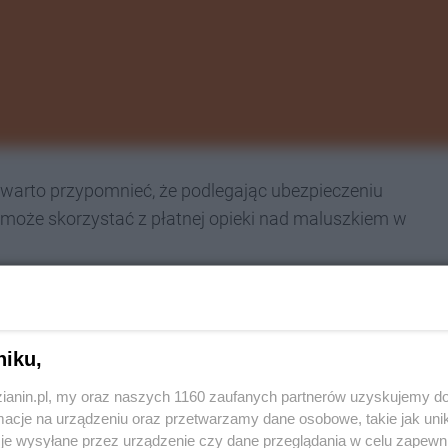
!) warto przypomnieć, że podlegając ubezpieczeniu
może skorzystać z płatnej opieki nad maluszkiem w
niku,
zianin.pl, my oraz naszych 1160 zaufanych partnerów uzyskujemy do
łaśnie z tego ostatniego.
cje na urządzeniu oraz przetwarzamy dane osobowe, takie jak unika
je wysyłane przez urządzenie czy dane przeglądania w celu zapewn