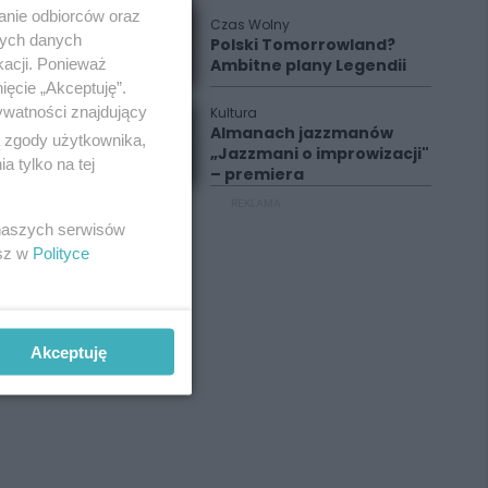
anie odbiorców oraz
Czas Wolny
nych danych
Polski Tomorrowland?
kacji. Ponieważ
Ambitne plany Legendii
ięcie „Akceptuję”.
ywatności znajdujący
Kultura
Almanach jazzmanów
ą zgody użytkownika,
„Jazzmani o improwizacji"
 tylko na tej
– premiera
REKLAMA
 naszych serwisów
esz w
Polityce
Akceptuję