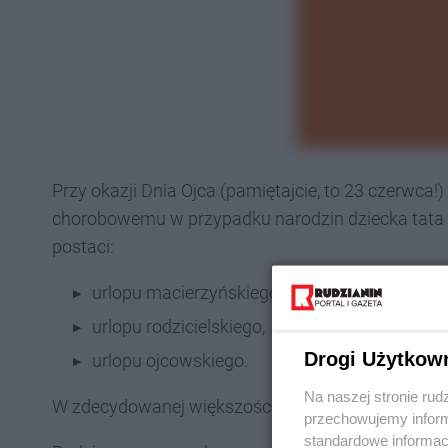
Przy okazji Dnia Ojca (pamiętajcie, to 23 czerwca
chorobowemu w przypadku narodzin dziecka tata 
postaci:
urlopu macierzyńskiego,
urlopu rodzicielskiego,
Drogi Użytkow
urlopu ojcowskiego.
Na naszej stronie rud
W zdecydowanej większości tatusiowe korzystają w
przechowujemy informa
standardowe informac