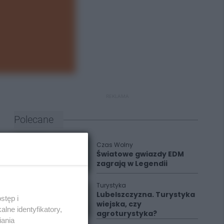
REKLAMA
Polecane
Czas Wolny
Światowe gwiazdy EDM
zagrają w Legendii
Turystyka
Lubelszczyzna. Turystyka
stęp i
wiejska, czy
lne identyfikatory,
agroturystyka?
iania