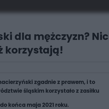
ski dla mężczyzn? Ni
ż korzystają!
acierzyński zgadnie z prawem, i to
wództwie śląskim korzystało z zasiłku
 do końca maja 2021 roku.