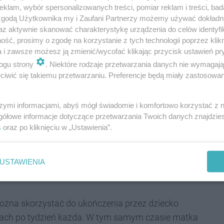
2 tygodnie wolnego od pracy, na które składają się:
klam, wybór spersonalizowanych treści, pomiar reklam i treści, bad
 zgodą Użytkownika my i Zaufani Partnerzy możemy używać dokład
az aktywnie skanować charakterystykę urządzenia do celów identyfi
ść, prosimy o zgodę na korzystanie z tych technologii poprzez klikn
a i zawsze możesz ją zmienić/wycofać klikając przycisk ustawień pr
ogu strony
. Niektóre rodzaje przetwarzania danych nie wymagaj
ują dziecko na wychowanie. Okres ten może się
iwić się takiemu przetwarzaniu. Preferencje będą miały zastosowania
jedno dziecko.
dnie i mogą go wziąć
szymi informacjami, abyś mógł świadomie i komfortowo korzystać z
gółowe informacje dotyczące przetwarzania Twoich danych znajdzi
s
oraz po kliknięciu w „Ustawienia”.
pada
USTAWIENIA
u ojcowskiego. Trwa on dwa tygodnie i jest
można skorzystać do ukończenia przez dziecko
iach po tydzień każda. W tym samym czasie matka