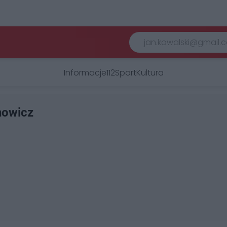
Informacje
112
Sport
Kultura
howicz