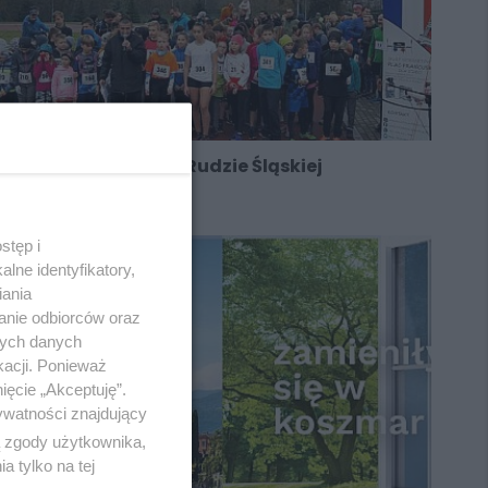
Biegowy czerwiec w Rudzie Śląskiej
stęp i
lne identyfikatory,
iania
anie odbiorców oraz
nych danych
kacji. Ponieważ
ięcie „Akceptuję”.
ywatności znajdujący
ą zgody użytkownika,
 tylko na tej