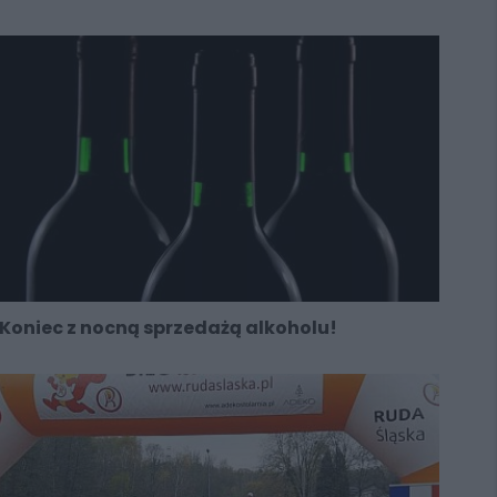
Koniec z nocną sprzedażą alkoholu!