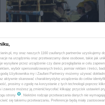
Wielki Piec w konkursie na Śląską Lokację
Filmową 2021
niku,
zianin.pl, my oraz naszych 1160 zaufanych partnerów uzyskujemy do
cje na urządzeniu oraz przetwarzamy dane osobowe, takie jak unika
je wysyłane przez urządzenie czy dane przeglądania w celu zapewn
klam, wybór spersonalizowanych treści, pomiar reklam i treści, bad
 zgodą Użytkownika my i Zaufani Partnerzy możemy używać dokład
az aktywnie skanować charakterystykę urządzenia do celów identyfi
ść, prosimy o zgodę na korzystanie z tych technologii poprzez klikn
a i zawsze możesz ją zmienić/wycofać klikając przycisk ustawień pr
ogu strony
. Niektóre rodzaje przetwarzania danych nie wymagaj
iwić się takiemu przetwarzaniu. Preferencje będą miały zastosowania