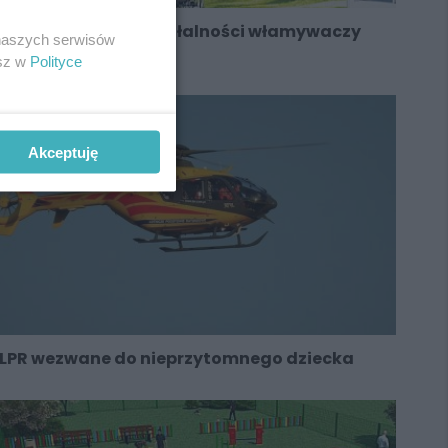
Wzmożony czas działalności włamywaczy
 naszych serwisów
esz w
Polityce
Akceptuję
LPR wezwane do nieprzytomnego dziecka