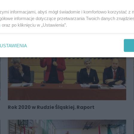
Wczoraj górnicy i energetycy protestowali w
szymi informacjami, abyś mógł świadomie i komfortowo korzystać z
Warszawie
gółowe informacje dotyczące przetwarzania Twoich danych znajdzi
s
oraz po kliknięciu w „Ustawienia”.
USTAWIENIA
Rok 2020 w Rudzie Śląskiej. Raport