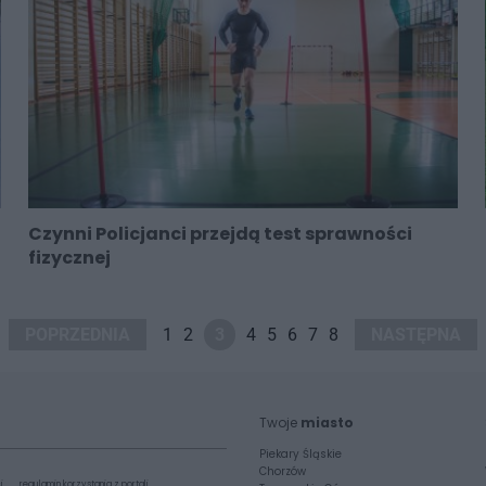
Czynni Policjanci przejdą test sprawności
fizycznej
POPRZEDNIA
1
2
3
4
5
6
7
8
NASTĘPNA
Twoje
miasto
Piekary Śląskie
Chorzów
i
regulamin korzystania z portali