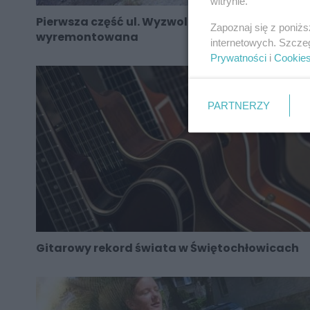
witrynie.
Pierwsza część ul. Wyzwolenia
Zapoznaj się z poniż
wyremontowana
internetowych. Szcze
Prywatności
i
Cookie
PARTNERZY
Gitarowy rekord świata w Świętochłowicach