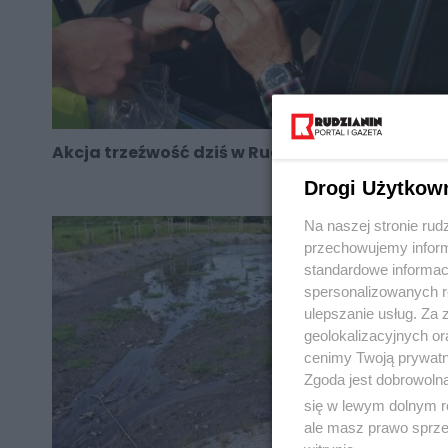
Akcja trzeźwość dziś w Rudzie Śląskiej
Drogi Użytkow
Na naszej stronie rud
przechowujemy informa
standardowe informac
spersonalizowanych re
ulepszanie usług. Za
geolokalizacyjnych or
cenimy Twoją prywatno
Zgoda jest dobrowoln
się w lewym dolnym r
ale masz prawo sprzec