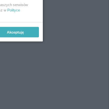
 naszych serwisów
esz w
Polityce
Akceptuję