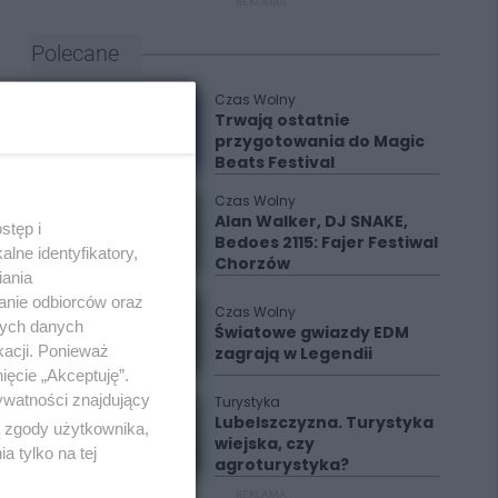
REKLAMA
Polecane
Czas Wolny
Trwają ostatnie
przygotowania do Magic
Beats Festival
Czas Wolny
Alan Walker, DJ SNAKE,
stęp i
Bedoes 2115: Fajer Festiwal
lne identyfikatory,
Chorzów
iania
anie odbiorców oraz
Czas Wolny
nych danych
Światowe gwiazdy EDM
kacji. Ponieważ
zagrają w Legendii
ięcie „Akceptuję”.
ywatności znajdujący
Turystyka
Lubelszczyzna. Turystyka
ą zgody użytkownika,
wiejska, czy
 tylko na tej
agroturystyka?
REKLAMA