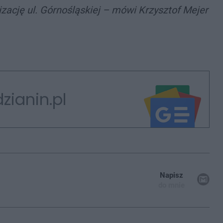
ację ul. Górnośląskiej – mówi Krzysztof Mejer
zianin.pl
Napisz
do mnie