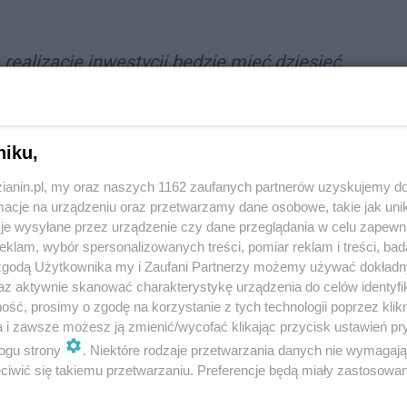
realizację inwestycji będzie mieć dziesięć
wy planujemy na początku lipca
- mówi
niku,
zianin.pl, my oraz naszych 1162 zaufanych partnerów uzyskujemy do
cje na urządzeniu oraz przetwarzamy dane osobowe, takie jak unika
lnicy Halemba. Inwestycja zostanie zrealizowana w
je wysyłane przez urządzenie czy dane przeglądania w celu zapewn
u ok. 170 metrów (formalnie jest to część ul. Nowy
klam, wybór spersonalizowanych treści, pomiar reklam i treści, bad
wiat łączy się przez ul. 1 Maja. W tym rejonie brak jest
 zgodą Użytkownika my i Zaufani Partnerzy możemy używać dokład
rawy sodowe na słupach betonowych. Przy wschodnim
az aktywnie skanować charakterystykę urządzenia do celów identyfi
ść, prosimy o zgodę na korzystanie z tych technologii poprzez klikn
a i zawsze możesz ją zmienić/wycofać klikając przycisk ustawień pr
ogu strony
. Niektóre rodzaje przetwarzania danych nie wymagaj
iwić się takiemu przetwarzaniu. Preferencje będą miały zastosowania
ęzieniami obu ulic wymieniona zostanie