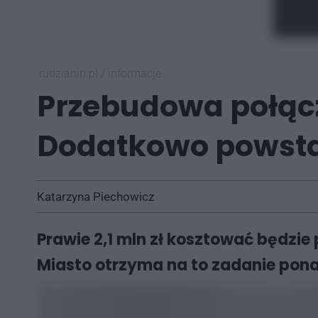
rudzianin.pl
/
informacje
Przebudowa połącz
Dodatkowo powsta
Katarzyna Piechowicz
Prawie 2,1 mln zł kosztować będzie
Miasto otrzyma na to zadanie pona