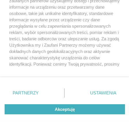
zaufanych partnerów uzyskujemy dostęp i przechowujemy
zapoznać się z:
polityką prywatności
regulamin korzystania z portali
informacje na urządzeniu oraz przetwarzamy dane
Twoje
miasto
Skontaktuj się
z nami
osobowe, takie jak unikalne identyfikatory, standardowe
Piekary Śląskie
Kontakt
informacje wysyłane przez urządzenie czy dane
Chorzów
Wydawca
przeglądania w celu zapewniania spersonalizowanych
Tarnowskie Góry
Redakcja
Ruda Śląska
Newsletter
reklam, wybór spersonalizowanych treści, pomiar reklam i
Świętochłowice
Reklama
treści, badanie odbiorców oraz ulepszanie usług. Za zgodą
Tychy
Bytom
Użytkownika my i Zaufani Partnerzy możemy używać
Katowice
dokładnych danych geolokalizacyjnych oraz aktywnie
Gliwice
skanować charakterystykę urządzenia do celów
Zabrze
Zagłębie
identyfikacji. Ponieważ cenimy Twoją prywatność, prosimy
o zgodę na korzystanie z tych technologii poprzez
kliknięcie „Akceptuję”. Zgoda jest dobrowolna i zawsze
możesz ją zmienić/wycofać klikając przycisk ustawień
prywatności znajdujący się w lewym dolnym rogu strony
PARTNERZY
USTAWIENIA
. Niektóre rodzaje przetwarzania danych nie wymagają
zgody użytkownika, ale masz prawo sprzeciwić się
Akceptuję
takiemu przetwarzaniu. Preferencje będą miały
zastosowania tylko na tej witrynie.
Zapoznaj się z poniższymi informacjami, abyś mógł