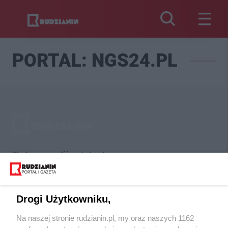
PORTAL: NGS24.PL
Wydawca mediów
lokalnych
Drogi Użytkowniku,
Na naszej stronie rudzianin.pl, my oraz naszych 1162
Nie zapomnij