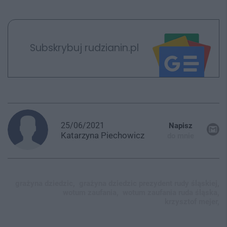
Subskrybuj rudzianin.pl
25/06/2021
Napisz
Katarzyna
Piechowicz
do mnie
grażyna dziedzic,
grażyna dziedzic prezydent rudy śląskiej,
wotum zaufania,
wotum zaufania ruda śląska,
krzysztof mejer,