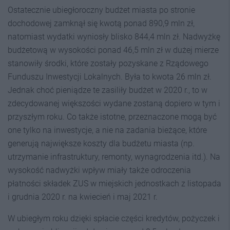
Ostatecznie ubiegłoroczny budżet miasta po stronie
dochodowej zamknął się kwotą ponad 890,9 mln zł,
natomiast wydatki wyniosły blisko 844,4 mln zł. Nadwyżkę
budżetową w wysokości ponad 46,5 mln zł w dużej mierze
stanowiły środki, które zostały pozyskane z Rządowego
Funduszu Inwestycji Lokalnych. Była to kwota 26 mln zł.
Jednak choć pieniądze te zasiliły budżet w 2020 r., to w
zdecydowanej większości wydane zostaną dopiero w tym i
przyszłym roku. Co także istotne, przeznaczone mogą być
one tylko na inwestycje, a nie na zadania bieżące, które
generują największe koszty dla budżetu miasta (np.
utrzymanie infrastruktury, remonty, wynagrodzenia itd.). Na
wysokość nadwyżki wpływ miały także odroczenia
płatności składek ZUS w miejskich jednostkach z listopada
i grudnia 2020 r. na kwiecień i maj 2021 r.
W ubiegłym roku dzięki spłacie części kredytów, pożyczek i