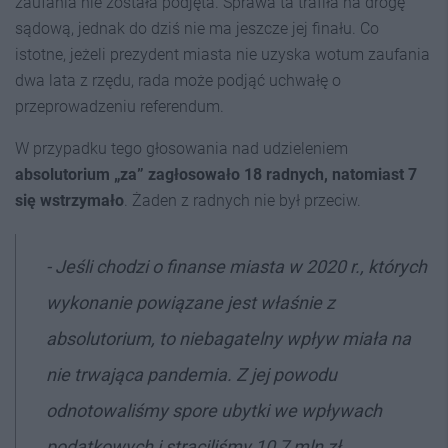
zaufania nie została podjęta. Sprawa ta trafiła na drogę
sądową, jednak do dziś nie ma jeszcze jej finału. Co
istotne, jeżeli prezydent miasta nie uzyska wotum zaufania
dwa lata z rzędu, rada może podjąć uchwałę o
przeprowadzeniu referendum.
W przypadku tego głosowania nad udzieleniem
absolutorium
„za” zagłosowało 18 radnych, natomiast 7
się wstrzymało
. Żaden z radnych nie był przeciw.
-
Jeśli chodzi o finanse miasta w 2020 r., których
wykonanie powiązane jest właśnie z
absolutorium, to niebagatelny wpływ miała na
nie trwająca pandemia.
Z jej powodu
odnotowaliśmy spore ubytki we wpływach
podatkowych i straciliśmy 10,7 mln zł.