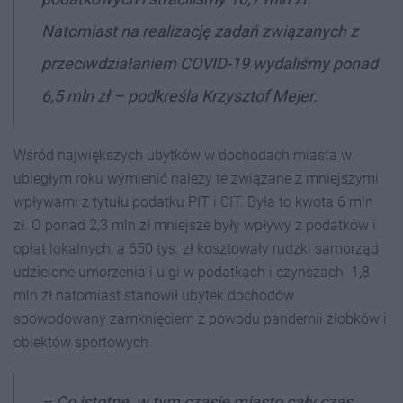
Natomiast na realizację zadań związanych z
przeciwdziałaniem COVID-19 wydaliśmy ponad
6,5 mln zł
– podkreśla Krzysztof Mejer.
Wśród największych ubytków w dochodach miasta w
ubiegłym roku wymienić należy te związane z mniejszymi
wpływami z tytułu podatku PIT i CIT. Była to kwota 6 mln
zł. O ponad 2,3 mln zł mniejsze były wpływy z podatków i
opłat lokalnych, a 650 tys. zł kosztowały rudzki samorząd
udzielone umorzenia i ulgi w podatkach i czynszach. 1,8
mln zł natomiast stanowił ubytek dochodów
spowodowany zamknięciem z powodu pandemii żłobków i
obiektów sportowych.
–
Co istotne, w tym czasie miasto cały czas