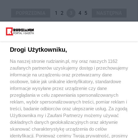
POPRZEDNIA
1
2
3
4
5
NASTĘPNA
Drogi Użytkowniku,
Na naszej stronie rudzianin.pl, my oraz naszych 1162
Wydawca mediów
lokalnych
zaufanych partnerów uzyskujemy dostęp i przechowujemy
informacje na urządzeniu oraz przetwarzamy dane
osobowe, takie jak unikalne identyfikatory, standardowe
informacje wysyłane przez urządzenie czy dane
przeglądania w celu zapewniania spersonalizowanych
reklam, wybór spersonalizowanych treści, pomiar reklam i
Nie zapomnij
treści, badanie odbiorców oraz ulepszanie usług. Za zgodą
zapoznać się z:
polityką prywatności
regulamin korzystania z portali
Użytkownika my i Zaufani Partnerzy możemy używać
Twoje
miasto
Skontaktuj się
z nami
dokładnych danych geolokalizacyjnych oraz aktywnie
Piekary Śląskie
Kontakt
skanować charakterystykę urządzenia do celów
Chorzów
Wydawca
identyfikacji. Ponieważ cenimy Twoją prywatność, prosimy
Tarnowskie Góry
Redakcja