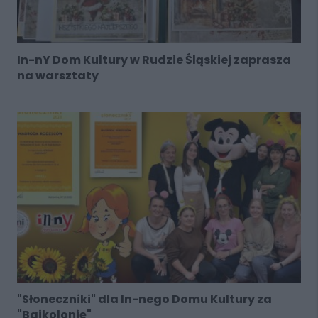
In-nY Dom Kultury w Rudzie Śląskiej zaprasza
na warsztaty
"Słoneczniki" dla In-nego Domu Kultury za
"Bajkolonię"