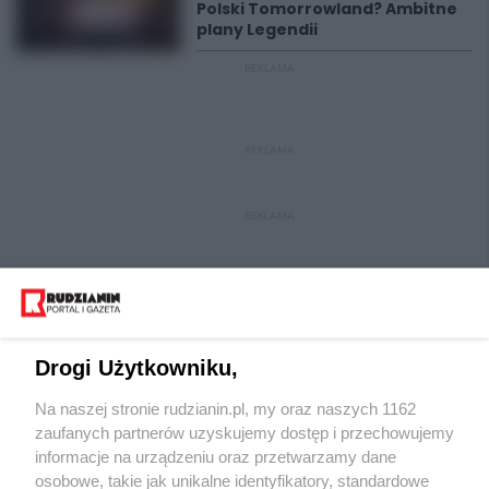
Polski Tomorrowland? Ambitne
plany Legendii
REKLAMA
REKLAMA
REKLAMA
Drogi Użytkowniku,
Na naszej stronie rudzianin.pl, my oraz naszych 1162
Wydawca mediów
lokalnych
zaufanych partnerów uzyskujemy dostęp i przechowujemy
informacje na urządzeniu oraz przetwarzamy dane
osobowe, takie jak unikalne identyfikatory, standardowe