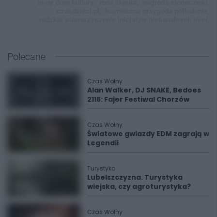
in-ny dom kultury,
ruda śląska,
nagroda słoneczniki,
czasdzieci.pl,
kosmiczna przygoda półkolonie,
rudzkie stowarzyszenie inicjatyw niebanalnych in-ni,
Polecane
Czas Wolny
Alan Walker, DJ SNAKE, Bedoes
2115: Fajer Festiwal Chorzów
Czas Wolny
Światowe gwiazdy EDM zagrają w
Legendii
Turystyka
Lubelszczyzna. Turystyka
wiejska, czy agroturystyka?
Czas Wolny