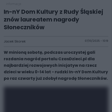
informacje
In-nY Dom Kultury z Rudy Śląskiej
znów laureatem nagrody
Słoneczników
Jacek Skorek
07/10/2025 - 10:19
W minioną sobotę, podczas uroczystej gali
rozdania nagród portalu CzasDzieci.pl dla
najbardziej rozwojowych inicjatyw na rzecz
dzieci w wieku 0-14 lat - rudzki In-nY Dom Kultury
po raz czwarty już zdobył nagrodę Słoneczników.