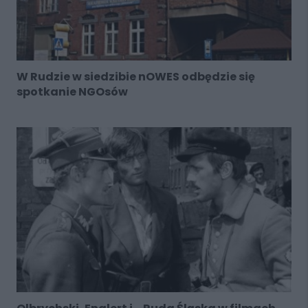
W Rudzie w siedzibie nOWES odbędzie się
spotkanie NGOsów