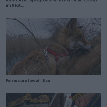
Amatorzy... sprzątania w rękach policji. Grozi
im 5 lat...
Psi nos uratował... lisa.