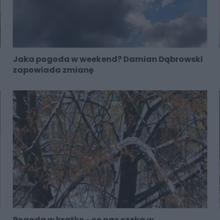
Jaka pogoda w weekend? Damian Dąbrowski
zapowiada zmianę
Pogoda w kratkę - co nas czeka w