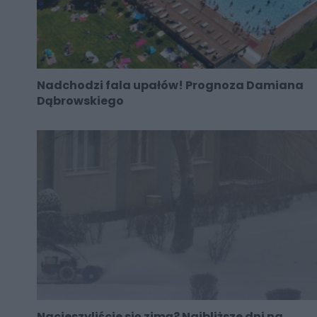
Nadchodzi fala upałów! Prognoza Damiana
Dąbrowskiego
Nacieszyliście się zimą? Najbliższe dni na