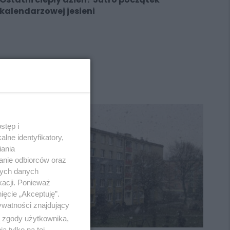
kalendarzowej jesieni
REKLAMA
stęp i
lne identyfikatory,
iania
anie odbiorców oraz
nych danych
kacji. Ponieważ
ięcie „Akceptuję”.
ywatności znajdujący
ą zgody użytkownika,
 tylko na tej