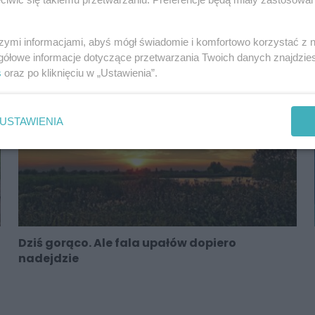
Koniec pięknej pogody. Damian Dąbrowski
zapowiada chłody
szymi informacjami, abyś mógł świadomie i komfortowo korzystać z
gółowe informacje dotyczące przetwarzania Twoich danych znajdzi
s
oraz po kliknięciu w „Ustawienia”.
USTAWIENIA
Dziś gorąco. Ale fala upałów dopiero
nadejdzie