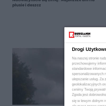
plusie i deszcz
REKLAMA
Drogi Użytkow
Na naszej stronie rud
przechowujemy informa
standardowe informac
spersonalizowanych re
ulepszanie usług. Za
geolokalizacyjnych or
cenimy Twoją prywatno
Zgoda jest dobrowoln
się w lewym dolnym r
ale masz prawo sprzec