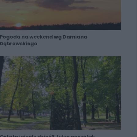
Pogoda na weekend wg Damiana
Dąbrowskiego
Ostatni ciepły dzień? Jutro początek