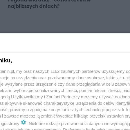
najbliższych dniach?
niku,
zianin.pl, my oraz naszych 1162 zaufanych partnerów uzyskujemy do
cje na urządzeniu oraz przetwarzamy dane osobowe, takie jak unika
je wysyłane przez urządzenie czy dane przeglądania w celu zapewn
klam, wybór spersonalizowanych treści, pomiar reklam i treści, bad
 zgodą Użytkownika my i Zaufani Partnerzy możemy używać dokład
az aktywnie skanować charakterystykę urządzenia do celów identyfi
ść, prosimy o zgodę na korzystanie z tych technologii poprzez klikn
a i zawsze możesz ją zmienić/wycofać klikając przycisk ustawień pr
ogu strony
. Niektóre rodzaje przetwarzania danych nie wymagaj
iwić się takiemu przetwarzaniu. Preferencje będą miały zastosowania