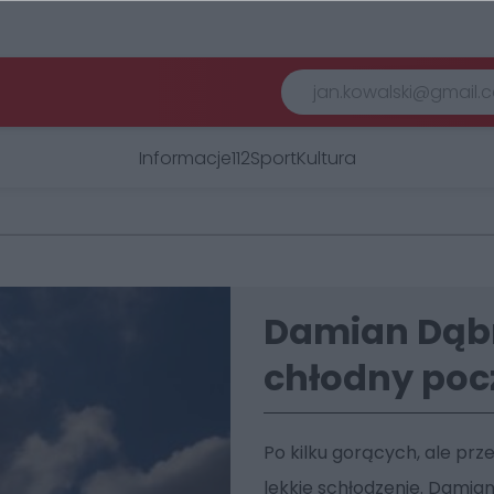
Informacje
112
Sport
Kultura
Damian Dąb
chłodny poc
Po kilku gorących, ale pr
lekkie schłodzenie. Damia