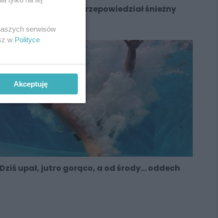
Damian Dąbrowski przepowiedział śnieżny
weekend
 naszych serwisów
esz w
Polityce
Akceptuję
Dziś upał, jutro gorąco, a od środy... oddech