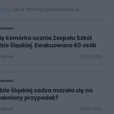
NKIEM
, lub na stronie pogodadlaslaska.pl.
resować:
się komórka ucznia Zespołu Szkół
dzie Śląskiej. Ewakuowano 60 osób
 Skorek
30/01/2025
resować:
dzie Śląskiej sadza mazała się na
sobniony przypadek?
 Skorek
23/01/2025