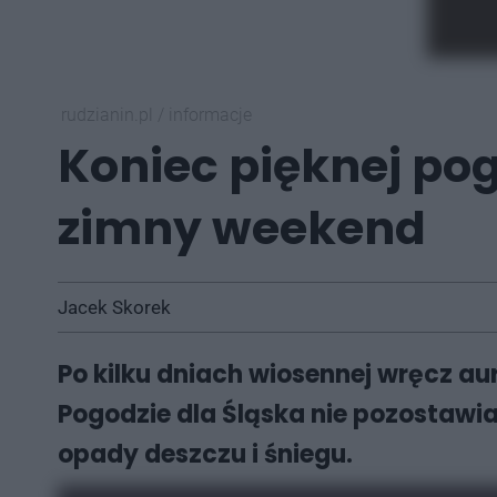
rudzianin.pl
/
informacje
Koniec pięknej p
zimny weekend
Jacek Skorek
Po kilku dniach wiosennej wręcz au
Pogodzie dla Śląska nie pozostawia 
opady deszczu i śniegu.