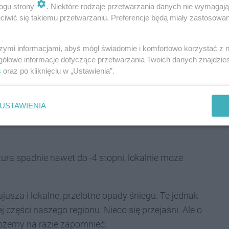
. 1030 hPa - podaje
Damian Dąbrowski
w
ogu strony
. Niektóre rodzaje przetwarzania danych nie wymagaj
iwić się takiemu przetwarzaniu. Preferencje będą miały zastosowania
szymi informacjami, abyś mógł świadomie i komfortowo korzystać z
gółowe informacje dotyczące przetwarzania Twoich danych znajdzi
 Lokalnie może słabo i przelotnie padać deszcz ze
s
oraz po kliknięciu w „Ustawienia”.
do pięknego czwartku, spadek temperatury. Po
USTAWIENIA
nie możliwe słabe, przelotne opady deszczu lub
ra spadnie nawet do -4 stopni, lokalnie może
lsjusza i lokalne, przelotne opady śniegu. Te jednak
zęści naszego regionu. Nieco się przejaśni. Ale o
możemy na razie zapomnieć.