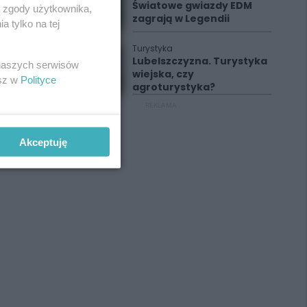
Światowe gwiazdy EDM
ą zgody użytkownika,
zagrają w Legendii
 tylko na tej
Turystyka
Lubelszczyzna. Turystyka
 naszych serwisów
wiejska, czy
esz w
Polityce
agroturystyka?
REKLAMA
Akceptuję