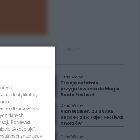
REKLAMA
Polecane
Czas Wolny
Trwają ostatnie
stęp i
przygotowania do Magic
Beats Festival
lne identyfikatory,
iania
Czas Wolny
anie odbiorców oraz
Alan Walker, DJ SNAKE,
nych danych
Bedoes 2115: Fajer Festiwal
kacji. Ponieważ
Chorzów
ięcie „Akceptuję”.
ywatności znajdujący
Czas Wolny