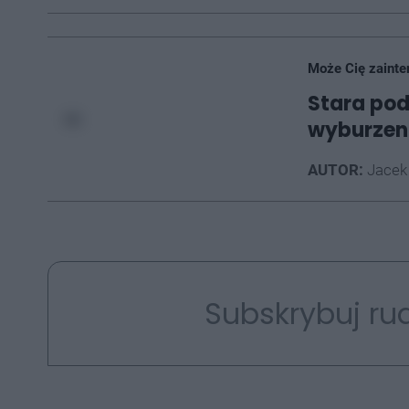
Może Cię zainte
Stara pod
wyburzen
AUTOR:
Jacek
Subskrybuj rud