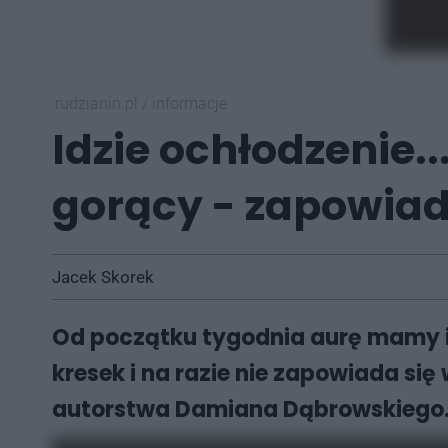
rudzianin.pl
/
informacje
Idzie ochłodzenie..
gorący - zapowia
Jacek Skorek
Od początku tygodnia aurę mamy 
kresek i na razie nie zapowiada s
autorstwa Damiana Dąbrowskiego