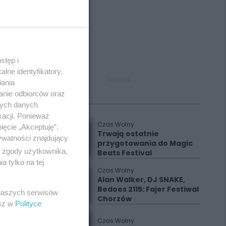
stęp i
lne identyfikatory,
REKLAMA
iania
anie odbiorców oraz
Polecane
nych danych
kacji. Ponieważ
Czas Wolny
ięcie „Akceptuję”.
Trwają ostatnie
ywatności znajdujący
przygotowania do Magic
ą zgody użytkownika,
Beats Festival
 tylko na tej
Czas Wolny
Alan Walker, DJ SNAKE,
Bedoes 2115: Fajer Festiwal
 naszych serwisów
Chorzów
esz w
Polityce
Czas Wolny