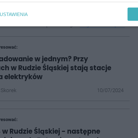
, zachmurzenie zmienne. Rano możliwe lekkie opady,
USTAWIENIA
 stronie Damiana Dąbrowskiego -
Pogoda dla Śląska
.
resować:
ładowanie w jednym? Przy
ch w Rudzie Śląskiej stają stacje
a elektryków
 Skorek
10/07/2024
resować:
 w Rudzie Śląskiej - następne