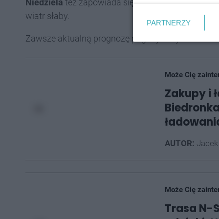
Niedziela
też zapowiada się gorąca - 26-28 stopni
wiatr słaby.
PARTNERZY
Zawsze aktualną prognozę pogody znajdziecie na
Może Cię zainte
Zakupy i 
Biedronka
ładowani
AUTOR:
Jacek
Może Cię zainte
Trasa N-S