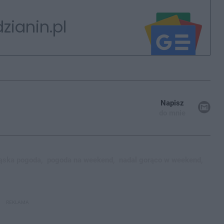
zianin.pl
Napisz
do mnie
ląska pogoda,
pogoda na weekend,
nadal gorąco w weekend,
REKLAMA