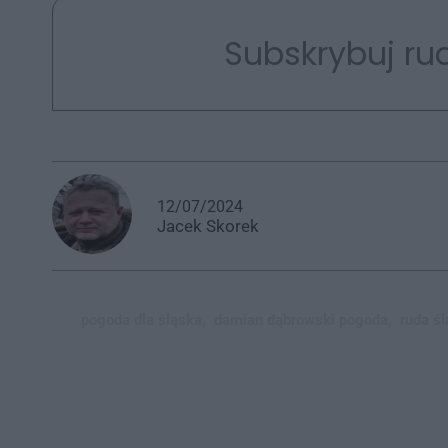
Subskrybuj rud
12/07/2024
Jacek
Skorek
pogoda dla śląska,
damian dąbrowski pogoda,
ruda ś