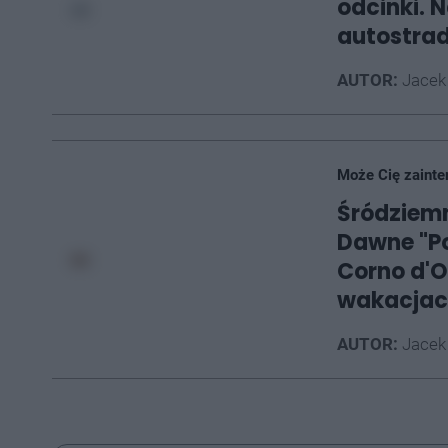
odcinki. 
autostra
AUTOR:
Jacek
Może Cię zainte
Śródziemn
Dawne "Po
Corno d'O
wakacjach
AUTOR:
Jacek