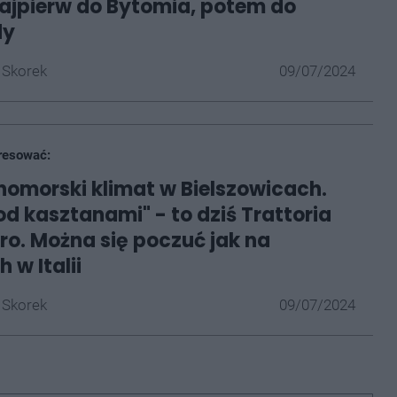
Najpierw do Bytomia, potem do
dy
 Skorek
09/07/2024
resować:
omorski klimat w Bielszowicach.
d kasztanami" - to dziś Trattoria
ro. Można się poczuć jak na
 w Italii
 Skorek
09/07/2024