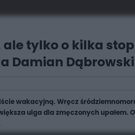
. ale tylko o kilka s
da Damian Dąbrowski
iście wakacyjną. Wręcz śródziemnomors
ię większa ulga dla zmęczonych upałem.
.