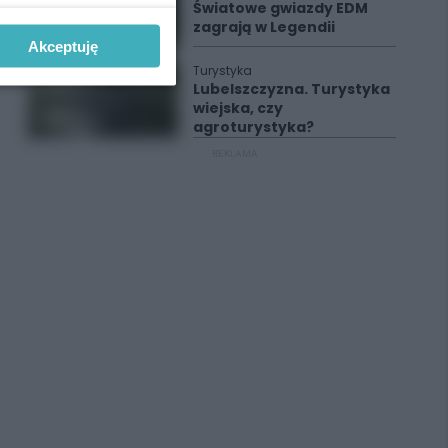
Światowe gwiazdy EDM
zagrają w Legendii
Akceptuję
Turystyka
Lubelszczyzna. Turystyka
wiejska, czy
agroturystyka?
REKLAMA