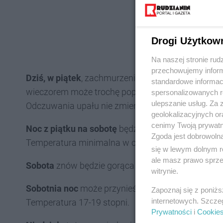
Drogi Użytkow
Na naszej stronie rud
przechowujemy informa
Dziś, w piątek
, zachmurzenie będzie zmienne - od
standardowe informac
wieczorem może trochę popadać. Nie zmieni się je
spersonalizowanych re
ulepszanie usług. Za
Odczuwania upału nie zmieni zbytnio słaby wiatr.
geolokalizacyjnych or
cenimy Twoją prywatno
Noc z piątku na sobotę
będzie pochmurna. W więks
Zgoda jest dobrowoln
Temperatura minimalna w okolicach 19-21 stopni.
się w lewym dolnym r
ale masz prawo sprzec
Sobota
znów będzie gorąca - 27-29 stopni, zachmu
witrynie.
Sobotnia noc
może przynieść opady i burze, jednak
Zapoznaj się z poniż
internetowych. Szcze
Temperatura 17-19 stopni.
Prywatności
i
Cookie