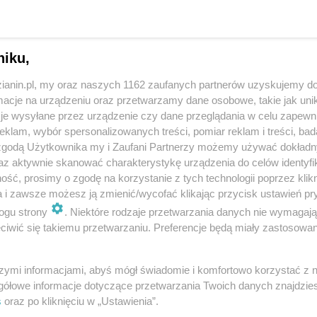
niku,
zianin.pl, my oraz naszych 1162 zaufanych partnerów uzyskujemy do
cje na urządzeniu oraz przetwarzamy dane osobowe, takie jak unika
 małego po całkowite. Późnym popołudniem i
je wysyłane przez urządzenie czy dane przeglądania w celu zapewn
dnak temperatura - dziś znów 28-30 stopni w cieniu.
klam, wybór spersonalizowanych treści, pomiar reklam i treści, bad
 zgodą Użytkownika my i Zaufani Partnerzy możemy używać dokład
az aktywnie skanować charakterystykę urządzenia do celów identyfi
ść, prosimy o zgodę na korzystanie z tych technologii poprzez klikn
zości regionu wystąpią opady deszczu oraz burze.
a i zawsze możesz ją zmienić/wycofać klikając przycisk ustawień pr
ogu strony
. Niektóre rodzaje przetwarzania danych nie wymagaj
iwić się takiemu przetwarzaniu. Preferencje będą miały zastosowania
rzenie małe i umiarkowane, lokalnie słabe opady.
 głównie w północnej i środkowej części regionu.
szymi informacjami, abyś mógł świadomie i komfortowo korzystać z
gółowe informacje dotyczące przetwarzania Twoich danych znajdzi
s
oraz po kliknięciu w „Ustawienia”.