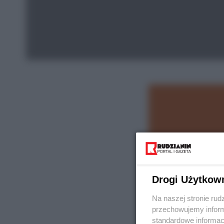
Drogi Użytkow
Na naszej stronie rud
przechowujemy informa
standardowe informac