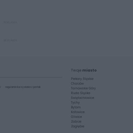
REKLAMA
REKLAMA
Twoje
miasto
Piekary Śląskie
Chorzów
i
regulamin korzystania z portali
Tarnowskie Góry
Ruda Śląska
Świętochłowice
Tychy
Bytom
Katowice
Gliwice
Zabrze
Zagłębie