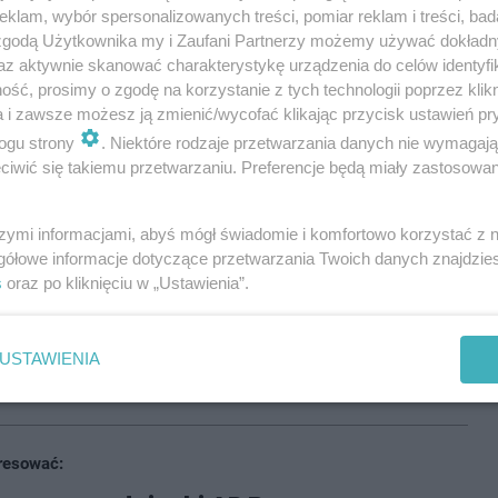
klam, wybór spersonalizowanych treści, pomiar reklam i treści, bad
 zgodą Użytkownika my i Zaufani Partnerzy możemy używać dokład
az aktywnie skanować charakterystykę urządzenia do celów identyfi
zenie, jednak temperatura będzie rosnąć do nawet +3
ść, prosimy o zgodę na korzystanie z tych technologii poprzez klikn
adać. I tak może siąpić przelotnie również w nocy.
a i zawsze możesz ją zmienić/wycofać klikając przycisk ustawień pr
ważajcie nad ranem - przygruntowe przymrozki mogą
ogu strony
. Niektóre rodzaje przetwarzania danych nie wymagaj
iwić się takiemu przetwarzaniu. Preferencje będą miały zastosowania
nadal ciepło - nawet 4 stopnie Celsjusza. Popada też
szymi informacjami, abyś mógł świadomie i komfortowo korzystać z
a termometrze będzie -1/+1 stopień.
gółowe informacje dotyczące przetwarzania Twoich danych znajdzi
s
oraz po kliknięciu w „Ustawienia”.
stopnie ponad zerem, ale bez opadów.
ualizację możecie sprawdzać na jego stronie
USTAWIENIA
resować: