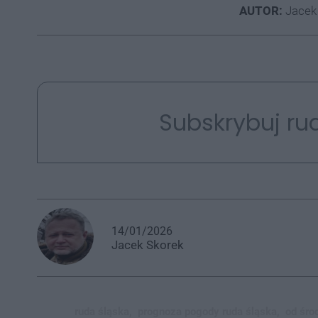
AUTOR:
Jacek
Subskrybuj rud
14/01/2026
Jacek
Skorek
ruda śląska,
prognoza pogody ruda śląska,
od śro