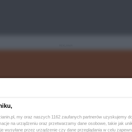
REKLAMA
niku,
zianin.pl, my oraz naszych 1162 zaufanych partnerów uzyskujemy do
cje na urządzeniu oraz przetwarzamy dane osobowe, takie jak unika
je wysyłane przez urządzenie czy dane przeglądania w celu zapewn