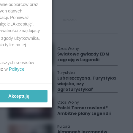
anie odbiorców oraz
nych danych
kacji. Ponieważ
REKLAMA
ięcie „Akceptuję”.
ywatności znajdujący
Polecane
ą zgody użytkownika,
 tylko na tej
Czas Wolny
Światowe gwiazdy EDM
zagrają w Legendii
 naszych serwisów
esz w
Polityce
Turystyka
Lubelszczyzna. Turystyka
wiejska, czy
agroturystyka?
Akceptuję
Czas Wolny
Polski Tomorrowland?
Ambitne plany Legendii
Kultura
Almanach jazzmanów