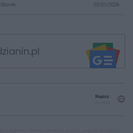
 Skorek
02/01/2026
zianin.pl
Napisz
do mnie
dy ocieplenie,
damian dąbrowski pogoda,
pogoda dla śląska,