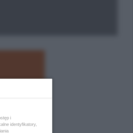
stęp i
lne identyfikatory,
iania