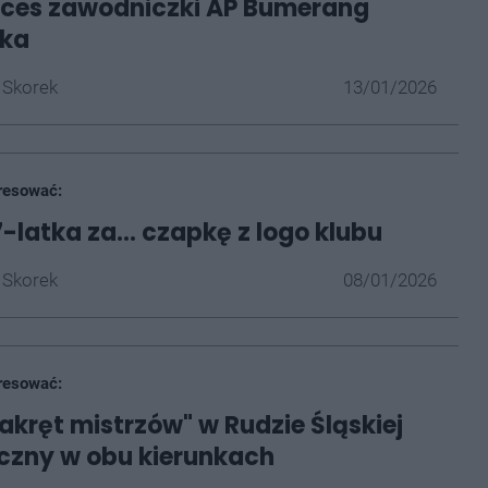
kces zawodniczki AP Bumerang
ska
 Skorek
13/01/2026
resować:
-latka za... czapkę z logo klubu
 Skorek
08/01/2026
resować:
zakręt mistrzów" w Rudzie Śląskiej
czny w obu kierunkach