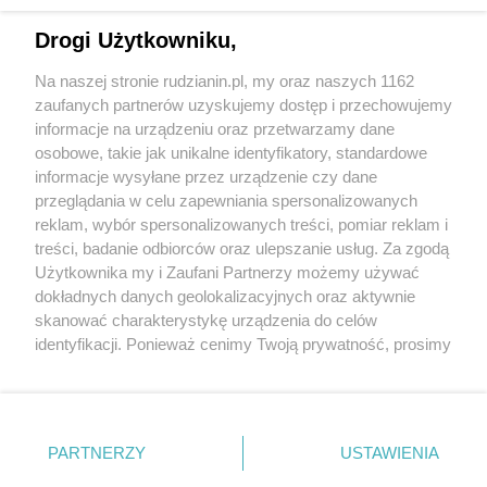
Drogi Użytkowniku,
Na naszej stronie rudzianin.pl, my oraz naszych 1162
Wydawca mediów
lokalnych
zaufanych partnerów uzyskujemy dostęp i przechowujemy
informacje na urządzeniu oraz przetwarzamy dane
osobowe, takie jak unikalne identyfikatory, standardowe
informacje wysyłane przez urządzenie czy dane
przeglądania w celu zapewniania spersonalizowanych
reklam, wybór spersonalizowanych treści, pomiar reklam i
Nie zapomnij
treści, badanie odbiorców oraz ulepszanie usług. Za zgodą
zapoznać się z:
polityką prywatności
regulamin korzystania z portali
Użytkownika my i Zaufani Partnerzy możemy używać
Twoje
miasto
Skontakuj się
z nami
dokładnych danych geolokalizacyjnych oraz aktywnie
Piekary Śląskie
Kontakt
skanować charakterystykę urządzenia do celów
Chorzów
Wydawca
identyfikacji. Ponieważ cenimy Twoją prywatność, prosimy
Tarnowskie Góry
Redakcja
Ruda Śląska
Newsletter
o zgodę na korzystanie z tych technologii poprzez
Świętochłowice
Reklama
kliknięcie „Akceptuję”. Zgoda jest dobrowolna i zawsze
Tychy
możesz ją zmienić/wycofać klikając przycisk ustawień
Bytom
Katowice
prywatności znajdujący się w lewym dolnym rogu strony
PARTNERZY
USTAWIENIA
Gliwice
. Niektóre rodzaje przetwarzania danych nie wymagają
Zabrze