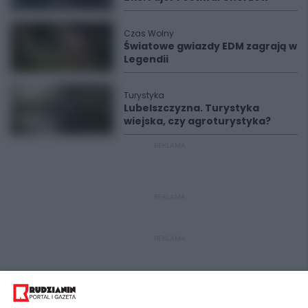
Czas Wolny
Światowe gwiazdy EDM zagrają w
Legendii
Turystyka
Lubelszczyzna. Turystyka
wiejska, czy agroturystyka?
REKLAMA
REKLAMA
REKLAMA