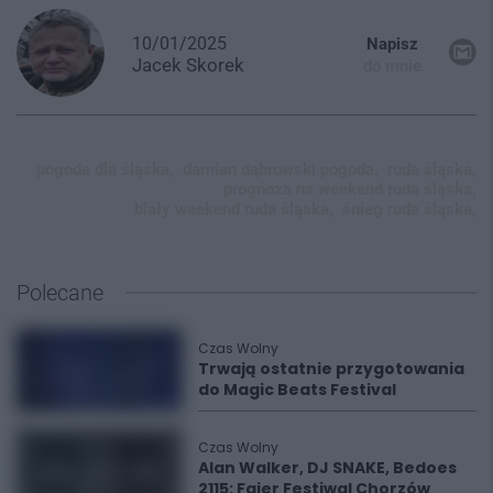
10/01/2025
Napisz
Jacek
Skorek
do mnie
pogoda dla śląska,
damian dąbrowski pogoda,
ruda śląska,
prognoza na weekend ruda śląska,
biały weekend ruda śląska,
śnieg ruda śląska,
Polecane
Czas Wolny
Trwają ostatnie przygotowania
do Magic Beats Festival
Czas Wolny
Alan Walker, DJ SNAKE, Bedoes
2115: Fajer Festiwal Chorzów