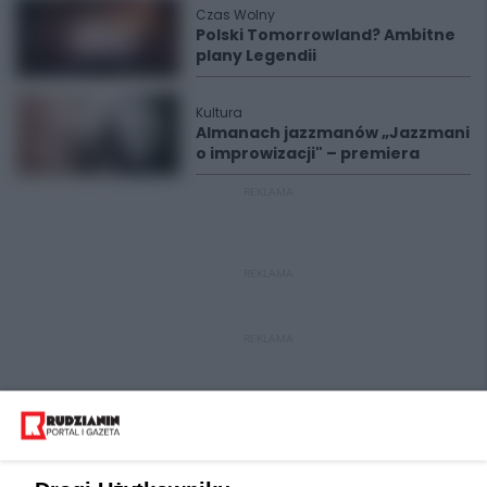
Czas Wolny
Polski Tomorrowland? Ambitne
plany Legendii
Kultura
Almanach jazzmanów „Jazzmani
o improwizacji" – premiera
REKLAMA
REKLAMA
REKLAMA