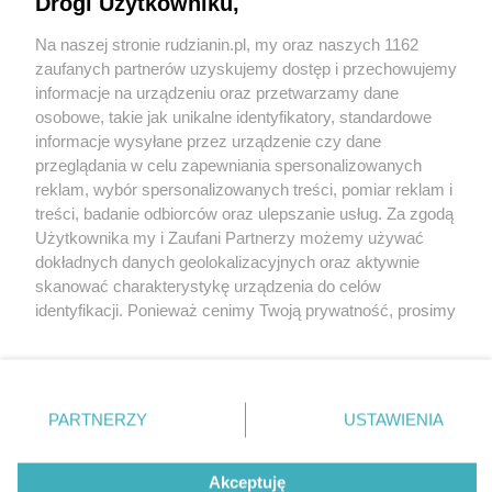
Drogi Użytkowniku,
Na naszej stronie rudzianin.pl, my oraz naszych 1162
Wydawca mediów
lokalnych
zaufanych partnerów uzyskujemy dostęp i przechowujemy
informacje na urządzeniu oraz przetwarzamy dane
osobowe, takie jak unikalne identyfikatory, standardowe
informacje wysyłane przez urządzenie czy dane
przeglądania w celu zapewniania spersonalizowanych
reklam, wybór spersonalizowanych treści, pomiar reklam i
Nie zapomnij
treści, badanie odbiorców oraz ulepszanie usług. Za zgodą
zapoznać się z:
polityką prywatności
regulamin korzystania z portali
Użytkownika my i Zaufani Partnerzy możemy używać
Twoje
miasto
Skontakuj się
z nami
dokładnych danych geolokalizacyjnych oraz aktywnie
Piekary Śląskie
Kontakt
skanować charakterystykę urządzenia do celów
Chorzów
Wydawca
identyfikacji. Ponieważ cenimy Twoją prywatność, prosimy
Tarnowskie Góry
Redakcja
Ruda Śląska
Newsletter
o zgodę na korzystanie z tych technologii poprzez
Świętochłowice
Reklama
kliknięcie „Akceptuję”. Zgoda jest dobrowolna i zawsze
Tychy
możesz ją zmienić/wycofać klikając przycisk ustawień
Bytom
Katowice
prywatności znajdujący się w lewym dolnym rogu strony
PARTNERZY
USTAWIENIA
Gliwice
. Niektóre rodzaje przetwarzania danych nie wymagają
Zabrze
Zagłębie
zgody użytkownika, ale masz prawo sprzeciwić się
Akceptuję
takiemu przetwarzaniu. Preferencje będą miały