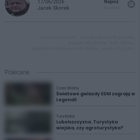
17/06/2026
Napisz
Jacek
Skorek
do mnie
prognoza pogody,
damian dąbrowski pogoda,
pogoda dla śląska,
ruda śląska,
pogoda na weekend ruda śląska,
upały od piątku,
Polecane
Czas Wolny
Światowe gwiazdy EDM zagrają w
Legendii
Turystyka
Lubelszczyzna. Turystyka
wiejska, czy agroturystyka?