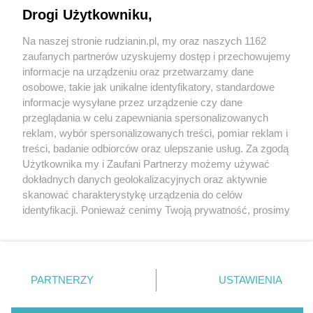
Drogi Użytkowniku,
Na naszej stronie rudzianin.pl, my oraz naszych 1162
Wydawca mediów
lokalnych
zaufanych partnerów uzyskujemy dostęp i przechowujemy
informacje na urządzeniu oraz przetwarzamy dane
osobowe, takie jak unikalne identyfikatory, standardowe
informacje wysyłane przez urządzenie czy dane
przeglądania w celu zapewniania spersonalizowanych
reklam, wybór spersonalizowanych treści, pomiar reklam i
Nie zapomnij
treści, badanie odbiorców oraz ulepszanie usług. Za zgodą
zapoznać się z:
polityką prywatności
regulamin korzystania z portali
Użytkownika my i Zaufani Partnerzy możemy używać
Twoje
miasto
Skontaktuj się
z nami
dokładnych danych geolokalizacyjnych oraz aktywnie
Piekary Śląskie
Kontakt
skanować charakterystykę urządzenia do celów
Chorzów
Wydawca
identyfikacji. Ponieważ cenimy Twoją prywatność, prosimy
Tarnowskie Góry
Redakcja
Ruda Śląska
Newsletter
o zgodę na korzystanie z tych technologii poprzez
Świętochłowice
Reklama
kliknięcie „Akceptuję”. Zgoda jest dobrowolna i zawsze
Tychy
możesz ją zmienić/wycofać klikając przycisk ustawień
Bytom
Katowice
prywatności znajdujący się w lewym dolnym rogu strony
PARTNERZY
USTAWIENIA
Gliwice
. Niektóre rodzaje przetwarzania danych nie wymagają
Zabrze
Zagłębie
zgody użytkownika, ale masz prawo sprzeciwić się