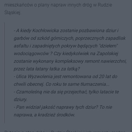
mieszkańców o plany napraw innych dróg w Rudzie
Śląskiej.
- A kiedy Kochłowicka zostanie pozbawiona dziur i
garbów od szkód górniczych, poprzecznych zapadlisk
asfaltu i zapadniętych pokryw będących "dziełem"
wodociągowców ? Czy kiedykolwiek na Zapolskiej
zostanie wykonany kompleksowy remont nawierzchni,
przez lata łatany łatka za łatką?
- Ulica Wyzwolenia jest remontowana od 20 lat do
chwili obecnej. Co roku te same tłumaczenia...
- Czarnoleśną nie da się przejechać, tylko latacie te
dziury.
- Pan widział jakość naprawy tych dziur? To nie
naprawa, a kradzież środków.