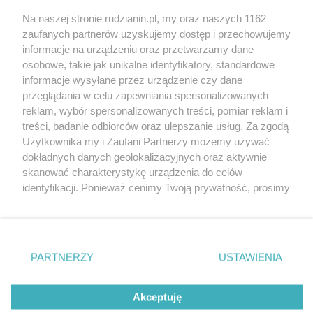
Na naszej stronie rudzianin.pl, my oraz naszych 1162
Wydawca mediów
lokalnych
zaufanych partnerów uzyskujemy dostęp i przechowujemy
informacje na urządzeniu oraz przetwarzamy dane
osobowe, takie jak unikalne identyfikatory, standardowe
informacje wysyłane przez urządzenie czy dane
przeglądania w celu zapewniania spersonalizowanych
reklam, wybór spersonalizowanych treści, pomiar reklam i
Nie zapomnij
treści, badanie odbiorców oraz ulepszanie usług. Za zgodą
zapoznać się z:
polityką prywatności
regulamin korzystania z portali
Użytkownika my i Zaufani Partnerzy możemy używać
Twoje
miasto
Skontakuj się
z nami
dokładnych danych geolokalizacyjnych oraz aktywnie
Piekary Śląskie
Kontakt
skanować charakterystykę urządzenia do celów
Chorzów
Wydawca
identyfikacji. Ponieważ cenimy Twoją prywatność, prosimy
Tarnowskie Góry
Redakcja
Ruda Śląska
Newsletter
o zgodę na korzystanie z tych technologii poprzez
Świętochłowice
Reklama
kliknięcie „Akceptuję”. Zgoda jest dobrowolna i zawsze
Tychy
możesz ją zmienić/wycofać klikając przycisk ustawień
Bytom
Katowice
prywatności znajdujący się w lewym dolnym rogu strony
PARTNERZY
USTAWIENIA
Gliwice
. Niektóre rodzaje przetwarzania danych nie wymagają
Zabrze
Zagłębie
zgody użytkownika, ale masz prawo sprzeciwić się
Akceptuję
takiemu przetwarzaniu. Preferencje będą miały
zastosowania tylko na tej witrynie.