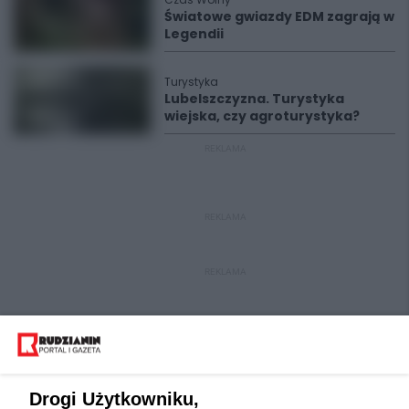
Światowe gwiazdy EDM zagrają w
Legendii
Turystyka
Lubelszczyzna. Turystyka
wiejska, czy agroturystyka?
REKLAMA
REKLAMA
REKLAMA
Drogi Użytkowniku,