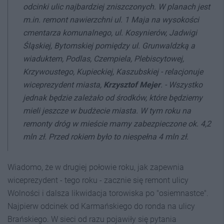
odcinki ulic najbardziej zniszczonych. W planach jest
m.in. remont nawierzchni ul. 1 Maja na wysokości
cmentarza komunalnego, ul. Kosynierów, Jadwigi
Śląskiej, Bytomskiej pomiędzy ul. Grunwaldzką a
wiaduktem, Podlas, Czempiela, Plebiscytowej,
Krzywoustego, Kupieckiej, Kaszubskiej - relacjonuje
wiceprezydent miasta,
Krzysztof Mejer
. - Wszystko
jednak będzie zależało od środków, które będziemy
mieli jeszcze w budżecie miasta. W tym roku na
remonty dróg w mieście mamy zabezpieczone ok. 4,2
mln zł. Przed rokiem było to niespełna 4 mln zł.
Wiadomo, że w drugiej połowie roku, jak zapewnia
wiceprezydent - tego roku - zacznie się remont ulicy
Wolności i dalsza likwidacja torowiska po "osiemnastce".
Najpierw odcinek od Karmańskiego do ronda na ulicy
Brańskiego. W sieci od razu pojawiły się pytania