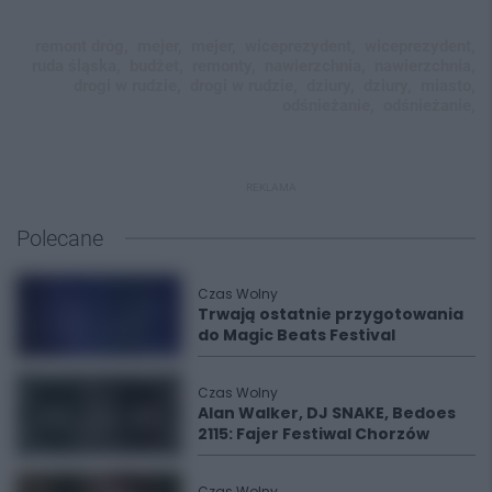
remont dróg,
mejer,
mejer,
wiceprezydent,
wiceprezydent,
ruda śląska,
budżet,
remonty,
nawierzchnia,
nawierzchnia,
drogi w rudzie,
drogi w rudzie,
dziury,
dziury,
miasto,
odśnieżanie,
odśnieżanie,
REKLAMA
Polecane
Czas Wolny
Trwają ostatnie przygotowania
do Magic Beats Festival
Czas Wolny
Alan Walker, DJ SNAKE, Bedoes
2115: Fajer Festiwal Chorzów
Czas Wolny