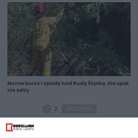
Nocne burze i opady nad Rudą Śląską. Ale upał
nie zelży
1
2
NASTĘPNA