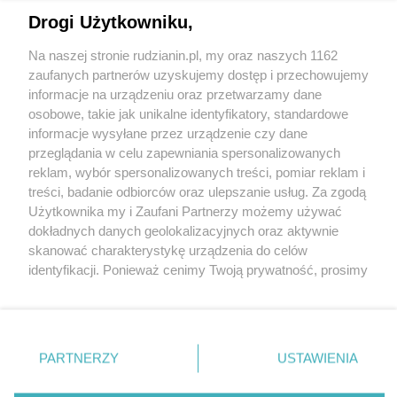
Drogi Użytkowniku,
Na naszej stronie rudzianin.pl, my oraz naszych 1162
Wydawca mediów
lokalnych
zaufanych partnerów uzyskujemy dostęp i przechowujemy
informacje na urządzeniu oraz przetwarzamy dane
osobowe, takie jak unikalne identyfikatory, standardowe
informacje wysyłane przez urządzenie czy dane
przeglądania w celu zapewniania spersonalizowanych
reklam, wybór spersonalizowanych treści, pomiar reklam i
Nie zapomnij
treści, badanie odbiorców oraz ulepszanie usług. Za zgodą
zapoznać się z:
polityką prywatności
regulamin korzystania z portali
Użytkownika my i Zaufani Partnerzy możemy używać
Twoje
miasto
Skontaktuj się
z nami
dokładnych danych geolokalizacyjnych oraz aktywnie
Piekary Śląskie
Kontakt
skanować charakterystykę urządzenia do celów
Chorzów
Wydawca
identyfikacji. Ponieważ cenimy Twoją prywatność, prosimy
Tarnowskie Góry
Redakcja
Ruda Śląska
Newsletter
o zgodę na korzystanie z tych technologii poprzez
Świętochłowice
Reklama
kliknięcie „Akceptuję”. Zgoda jest dobrowolna i zawsze
Tychy
możesz ją zmienić/wycofać klikając przycisk ustawień
Bytom
Katowice
prywatności znajdujący się w lewym dolnym rogu strony
PARTNERZY
USTAWIENIA
Gliwice
. Niektóre rodzaje przetwarzania danych nie wymagają
Zabrze
Zagłębie
zgody użytkownika, ale masz prawo sprzeciwić się