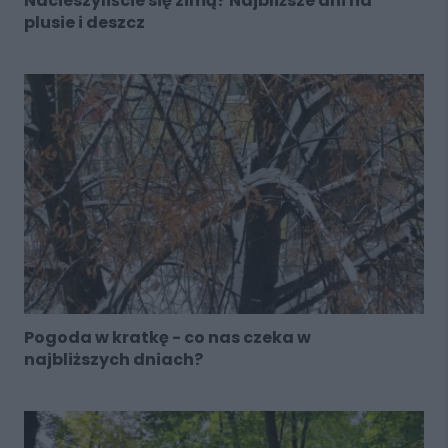
Nacieszyliście się zimą? Najbliższe dni na
plusie i deszcz
Pogoda w kratkę - co nas czeka w
najbliższych dniach?