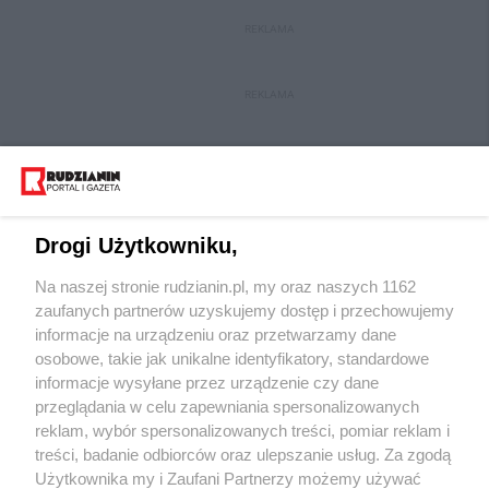
REKLAMA
REKLAMA
Drogi Użytkowniku,
Na naszej stronie rudzianin.pl, my oraz naszych 1162
Wydawca mediów
lokalnych
zaufanych partnerów uzyskujemy dostęp i przechowujemy
informacje na urządzeniu oraz przetwarzamy dane
osobowe, takie jak unikalne identyfikatory, standardowe
informacje wysyłane przez urządzenie czy dane
przeglądania w celu zapewniania spersonalizowanych
reklam, wybór spersonalizowanych treści, pomiar reklam i
Nie zapomnij
treści, badanie odbiorców oraz ulepszanie usług. Za zgodą
zapoznać się z:
polityką prywatności
regulamin korzystania z portali
Użytkownika my i Zaufani Partnerzy możemy używać
Twoje
miasto
Skontakuj się
z nami