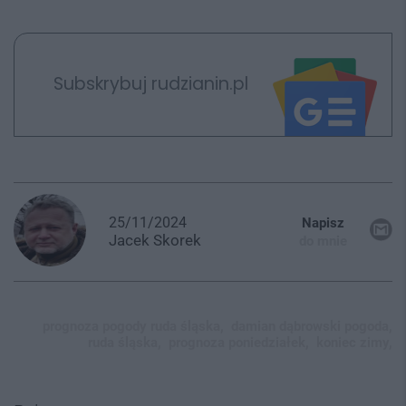
Subskrybuj rudzianin.pl
25/11/2024
Napisz
Jacek
Skorek
do mnie
prognoza pogody ruda śląska,
damian dąbrowski pogoda,
ruda śląska,
prognoza poniedziałek,
koniec zimy,