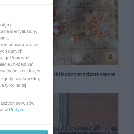
stęp i
lne identyfikatory,
iania
anie odbiorców oraz
nych danych
kacji. Ponieważ
ięcie „Akceptuję”.
ywatności znajdujący
Najpiękniejsze jarmarki bożonarodzeniowe w
ą zgody użytkownika,
regionie. Sprawdź
 tylko na tej
 naszych serwisów
esz w
Polityce