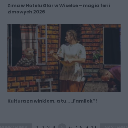
Zima w Hotelu Glar w Wisełce – magia ferii
zimowych 2026
Kultura za winklem, a tu… „Familok”!
POPRZEDNIA
1
2
3
4
5
6
7
8
9
10
NASTĘPN