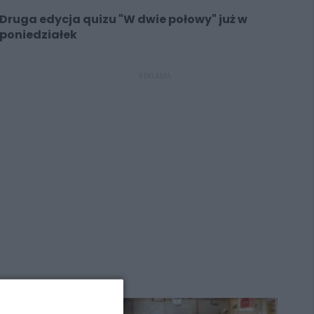
Druga edycja quizu "W dwie połowy" już w
poniedziałek
REKLAMA