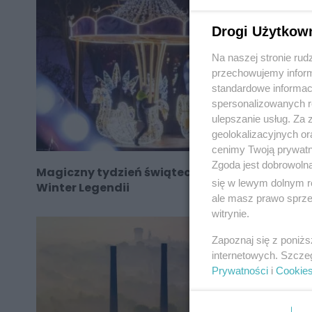
Drogi Użytkow
Na naszej stronie rud
przechowujemy informa
standardowe informac
spersonalizowanych re
ulepszanie usług. Za
geolokalizacyjnych or
cenimy Twoją prywatno
Zgoda jest dobrowoln
Magiczny tydzień świątecznych atrakcji w
się w lewym dolnym r
Winter Legendii
ale masz prawo sprzec
witrynie.
Zapoznaj się z poniż
internetowych. Szcze
Prywatności
i
Cookie