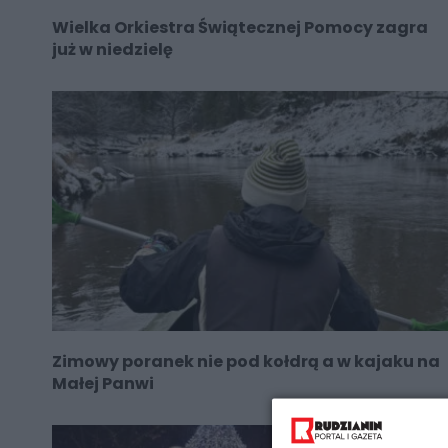
Wielka Orkiestra Świątecznej Pomocy zagra
już w niedzielę
Zimowy poranek nie pod kołdrą a w kajaku na
Małej Panwi