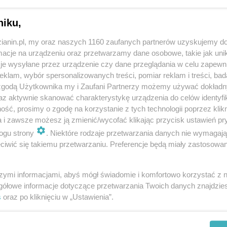
niku,
zianin.pl, my oraz naszych 1160 zaufanych partnerów uzyskujemy do
cje na urządzeniu oraz przetwarzamy dane osobowe, takie jak unika
je wysyłane przez urządzenie czy dane przeglądania w celu zapewn
klam, wybór spersonalizowanych treści, pomiar reklam i treści, bad
 zgodą Użytkownika my i Zaufani Partnerzy możemy używać dokład
az aktywnie skanować charakterystykę urządzenia do celów identyfi
ść, prosimy o zgodę na korzystanie z tych technologii poprzez klikn
a i zawsze możesz ją zmienić/wycofać klikając przycisk ustawień pr
Ferie zimowe w Hotelu Sudetia w Górach
ogu strony
. Niektóre rodzaje przetwarzania danych nie wymagaj
Izerskich
iwić się takiemu przetwarzaniu. Preferencje będą miały zastosowania
szymi informacjami, abyś mógł świadomie i komfortowo korzystać z
gółowe informacje dotyczące przetwarzania Twoich danych znajdzi
s
oraz po kliknięciu w „Ustawienia”.