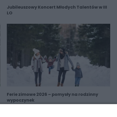
Jubileuszowy Koncert Młodych Talentów w III
LO
Ferie zimowe 2026 – pomysły na rodzinny
wypoczynek