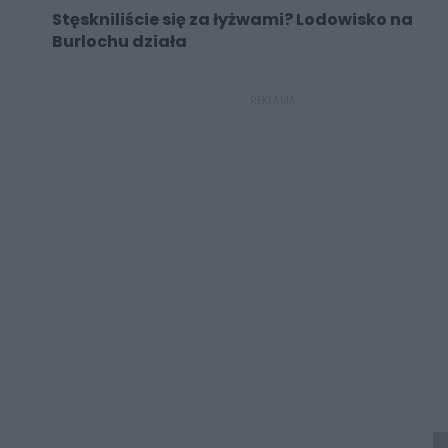
Stęskniliście się za łyżwami? Lodowisko na
Burlochu działa
REKLAMA