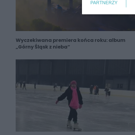
PARTNERZY
Wyczekiwana premiera końca roku: album
„Górny Śląsk z nieba”