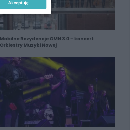
Akceptuję
Mobilne Rezydencje OMN 3.0 – koncert
Orkiestry Muzyki Nowej