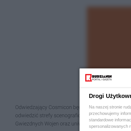
Drogi Użytkow
Odwiedzający Cosmicon będą mogli wziąć udział w 
Na naszej stronie rud
przechowujemy informa
odwiedzić strefy scenograficzne i spotkać postaci
standardowe informac
Gwiezdnych Wojen oraz uniwersów postapokalipt
spersonalizowanych re