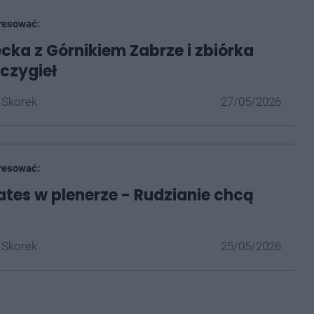
resować:
ecka z Górnikiem Zabrze i zbiórka
zczygieł
 Skorek
27/05/2026
resować:
ates w plenerze - Rudzianie chcą
 Skorek
25/05/2026