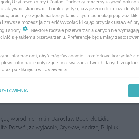
 zgodą Użytkownika my i Zaufani Partnerzy możemy używać dokład
stoiska, przy których będzie można porozmawiać z
az aktywnie skanować charakterystykę urządzenia do celów identyfi
ty i spotkać pozytywnie zakręconych pasjonatów. W
ść, prosimy o zgodę na korzystanie z tych technologii poprzez klikn
a i zawsze możesz ją zmienić/wycofać klikając przycisk ustawień pr
bicka wioska, a podczas imprezy będzie można nie
ogu strony
. Niektóre rodzaje przetwarzania danych nie wymagaj
otkać roboty oraz pograć w gry planszowe, RPG i
iwić się takiemu przetwarzaniu. Preferencje będą miały zastosowania
conu jest wyjątkowo szeroka: od odpowiedzi na
szymi informacjami, abyś mógł świadomie i komfortowo korzystać z
gółowe informacje dotyczące przetwarzania Twoich danych znajdzi
racy aktorów dubbingowych, aż po rozważania na temat
s
oraz po kliknięciu w „Ustawienia”.
gu - dla fanów i nie tylko - będzie ciekawy wykład
USTAWIENIA
nie, czyli trzecia siła Gwiezdnych Wojen" (scena w
ędą wśród nich m.in. Jarosław Boberek, Lidia
, Pozwól, że wyjaśnię, Grysław, Andrzej Pilipiuk,