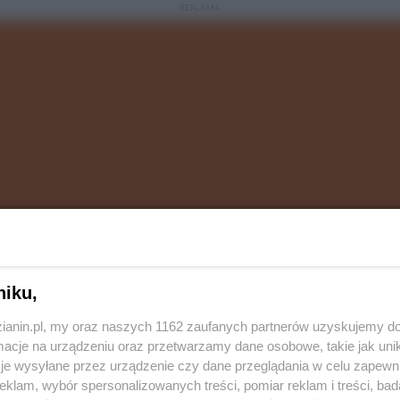
REKLAMA
niku,
warsztatach, spotkać się z autorami książek SF,
zianin.pl, my oraz naszych 1162 zaufanych partnerów uzyskujemy do
cje na urządzeniu oraz przetwarzamy dane osobowe, takie jak unika
e inspirowane światami Władcy Pierścieni, Wiedźmina,
je wysyłane przez urządzenie czy dane przeglądania w celu zapewn
ycznych.
klam, wybór spersonalizowanych treści, pomiar reklam i treści, bad