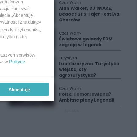
nych danych
Czas Wolny
Alan Walker, DJ SNAKE,
kacji. Ponieważ
Bedoes 2115: Fajer Festiwal
ięcie „Akceptuję”.
Chorzów
ywatności znajdujący
ą zgody użytkownika,
Czas Wolny
 tylko na tej
Światowe gwiazdy EDM
zagrają w Legendii
 naszych serwisów
Turystyka
esz w
Polityce
Lubelszczyzna. Turystyka
wiejska, czy
agroturystyka?
Czas Wolny
Akceptuję
Polski Tomorrowland?
Ambitne plany Legendii
REKLAMA