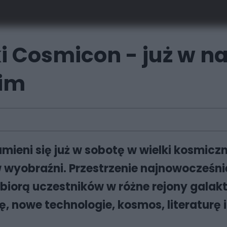
i Cosmicon - już w na
kim
mieni się już w sobotę w wielki kosmicz
wyobraźni. Przestrzenie najnowocześnie
iorą uczestników w różne rejony galakty
ę, nowe technologie, kosmos, literaturę 