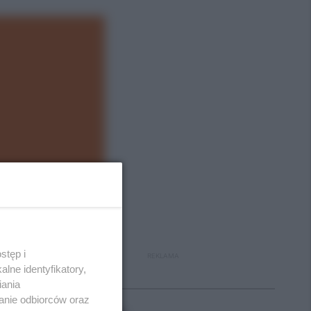
stęp i
REKLAMA
lne identyfikatory,
iania
Polecane
anie odbiorców oraz