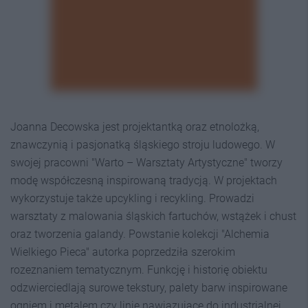
Joanna Decowska jest projektantką oraz etnolożką,
znawczynią i pasjonatką śląskiego stroju ludowego. W
swojej pracowni "Warto – Warsztaty Artystyczne" tworzy
modę współczesną inspirowaną tradycją. W projektach
wykorzystuje także upcykling i recykling. Prowadzi
warsztaty z malowania śląskich fartuchów, wstążek i chust
oraz tworzenia galandy. Powstanie kolekcji "Alchemia
Wielkiego Pieca" autorka poprzedziła szerokim
rozeznaniem tematycznym. Funkcję i historię obiektu
odzwierciedlają surowe tekstury, palety barw inspirowane
ogniem i metalem czy linie nawiązujące do industrialnej