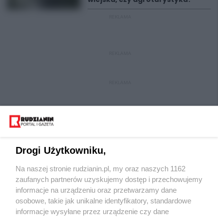
REKLAMA
REKLAMA
REKLAMA
Drogi Użytkowniku,
Na naszej stronie rudzianin.pl, my oraz naszych 1162
Wydawca mediów
lokalnych
zaufanych partnerów uzyskujemy dostęp i przechowujemy
informacje na urządzeniu oraz przetwarzamy dane
osobowe, takie jak unikalne identyfikatory, standardowe
informacje wysyłane przez urządzenie czy dane