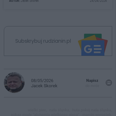
AUTOR:
Jacek Skorek
24/04/2026
Subskrybuj rudzianin.pl
08/05/2026
Napisz
Jacek
Skorek
do mnie
wielki piec,
ruda śląska,
huta pokój ruda śląska,
pokaz mody "alchemia wielkiego pieca",
marcin wyrostek,