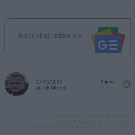
Subskrybuj rudzianin.pl
27/05/2026
Napisz
Jacek
Skorek
do mnie
dzień dziecka,
jastrząb bielszowice,
tp jastrząb bielszowice,
ruda śląska,
dzień dziecka z górnikiem zabrze,
torcida girls,