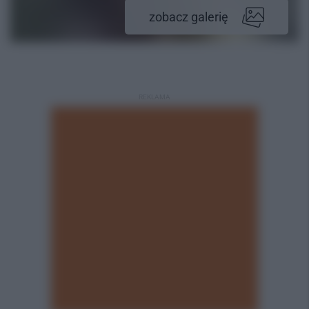
zobacz galerię
REKLAMA