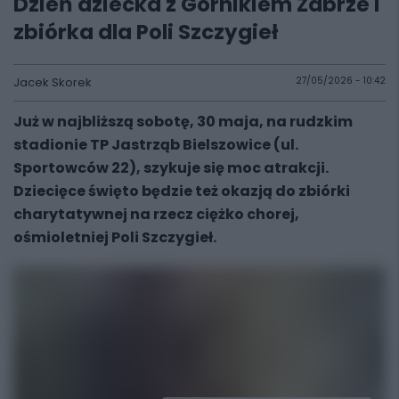
Dzień dziecka z Górnikiem Zabrze i
zbiórka dla Poli Szczygieł
Jacek Skorek
27/05/2026 - 10:42
Już w najbliższą sobotę, 30 maja, na rudzkim
stadionie TP Jastrząb Bielszowice (ul.
Sportowców 22), szykuje się moc atrakcji.
Dziecięce święto będzie też okazją do zbiórki
charytatywnej na rzecz ciężko chorej,
ośmioletniej Poli Szczygieł.