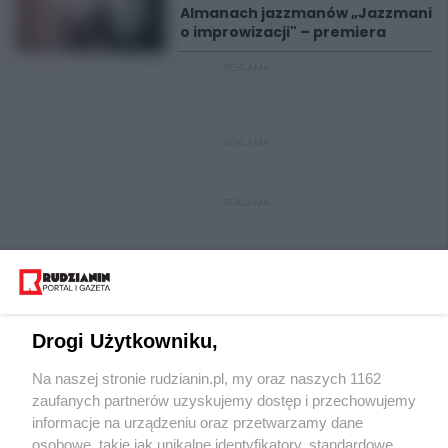
Almanach jazzmanów „Jazzmani
o improwizacji" – premiera
REKLAMA
REKLAMA
REKLAMA
Drogi Użytkowniku,
Na naszej stronie rudzianin.pl, my oraz naszych 1162
Wydawca mediów
lokalnych
zaufanych partnerów uzyskujemy dostęp i przechowujemy
informacje na urządzeniu oraz przetwarzamy dane
osobowe, takie jak unikalne identyfikatory, standardowe