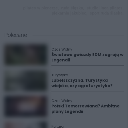
pilates w plenerze,
ruda śląska,
studio linea pilates,
piekarnia jakubiec,
sport ruda śląska,
Polecane
Czas Wolny
Światowe gwiazdy EDM zagrają w
Legendii
Turystyka
Lubelszczyzna. Turystyka
wiejska, czy agroturystyka?
Czas Wolny
Polski Tomorrowland? Ambitne
plany Legendii
Kultura