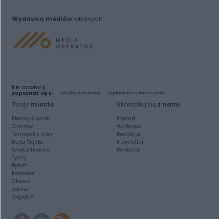
Wydawca mediów
lokalnych
Nie zapomnij
zapoznać się z:
polityką prywatności
regulamin korzystania z portali
Twoje
miasto
Skontakuj się
z nami
Piekary Śląskie
Kontakt
Chorzów
Wydawca
Tarnowskie Góry
Redakcja
Ruda Śląska
Newsletter
Świętochłowice
Reklama
Tychy
Bytom
Katowice
Gliwice
Zabrze
Zagłębie