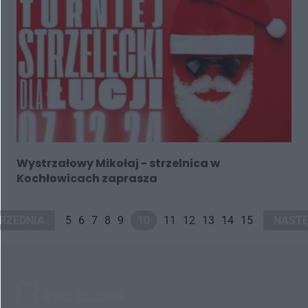
Wystrzałowy Mikołaj - strzelnica w
Kochłowicach zaprasza
RZEDNIA
5
6
7
8
9
10
11
12
13
14
15
NAST