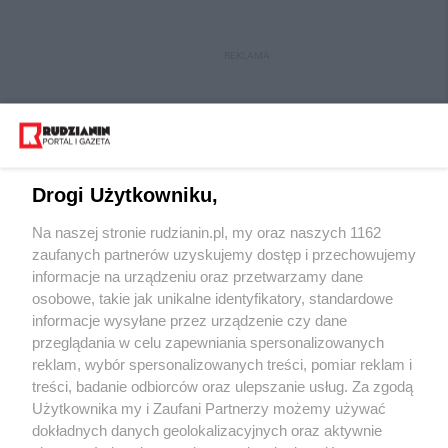
REKLAMA
Drogi Użytkowniku,
Na naszej stronie rudzianin.pl, my oraz naszych 1162
Wydawca mediów
lokalnych
zaufanych partnerów uzyskujemy dostęp i przechowujemy
informacje na urządzeniu oraz przetwarzamy dane
osobowe, takie jak unikalne identyfikatory, standardowe
informacje wysyłane przez urządzenie czy dane
przeglądania w celu zapewniania spersonalizowanych
reklam, wybór spersonalizowanych treści, pomiar reklam i
Nie zapomnij
treści, badanie odbiorców oraz ulepszanie usług. Za zgodą
zapoznać się z:
polityką prywatności
regulamin korzystania z portali
Użytkownika my i Zaufani Partnerzy możemy używać
Twoje
miasto
Skontakuj się
z nami
dokładnych danych geolokalizacyjnych oraz aktywnie
Piekary Śląskie
Kontakt