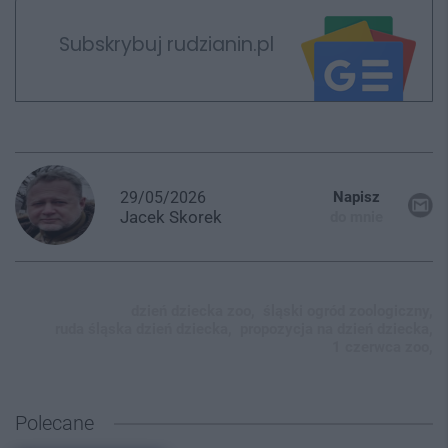
Subskrybuj rudzianin.pl
29/05/2026
Napisz
Jacek
Skorek
do mnie
dzień dziecka zoo,
śląski ogród zoologiczny,
ruda śląska dzień dziecka,
propozycja na dzień dziecka,
1 czerwca zoo,
Polecane