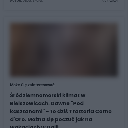
AUTOR:
Jacek Skorek
17/07/2024
Może Cię zainteresować:
Śródziemnomorski klimat w
Bielszowicach. Dawne "Pod
kasztanami" - to dziś Trattoria Corno
d'Oro. Można się poczuć jak na
wakacjach w Italii