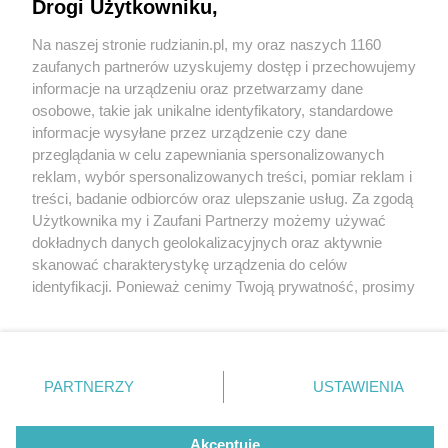
Drogi Użytkowniku,
Na naszej stronie rudzianin.pl, my oraz naszych 1160
fot:
Wydawca mediów
lokalnych
zaufanych partnerów uzyskujemy dostęp i przechowujemy
informacje na urządzeniu oraz przetwarzamy dane
Trzeci Ogród Śniadaniowy w Rudzie Śląskiej.
osobowe, takie jak unikalne identyfikatory, standardowe
Śląski Teatr Impresaryjny i Pub Druid zapraszają
informacje wysyłane przez urządzenie czy dane
przeglądania w celu zapewniania spersonalizowanych
reklam, wybór spersonalizowanych treści, pomiar reklam i
Nie zapomnij
treści, badanie odbiorców oraz ulepszanie usług. Za zgodą
zapoznać się z:
polityką prywatności
regulamin korzystania z portali
Użytkownika my i Zaufani Partnerzy możemy używać
1 / 5
Twoje
miasto
Skontakuj się
z nami
dokładnych danych geolokalizacyjnych oraz aktywnie
Ogrod sniadaniowy5
Piekary Śląskie
Kontakt
skanować charakterystykę urządzenia do celów
Chorzów
Wydawca
identyfikacji. Ponieważ cenimy Twoją prywatność, prosimy
Tarnowskie Góry
Redakcja
Ruda Śląska
Newsletter
o zgodę na korzystanie z tych technologii poprzez
Świętochłowice
Reklama
kliknięcie „Akceptuję”. Zgoda jest dobrowolna i zawsze
Tychy
możesz ją zmienić/wycofać klikając przycisk ustawień
Bytom
Katowice
prywatności znajdujący się w lewym dolnym rogu strony
REKLAMA
PARTNERZY
USTAWIENIA
Gliwice
. Niektóre rodzaje przetwarzania danych nie wymagają
Zabrze
Zagłębie
zgody użytkownika, ale masz prawo sprzeciwić się
takiemu przetwarzaniu. Preferencje będą miały
Akceptuję