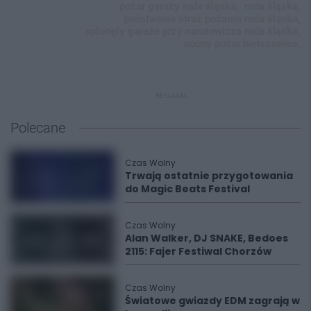
pożar garaży ruda śląska,
ruda śląska,
państwowa straż pożarna ruda śląska,
spłonęły garaże przy narutowicza ruda śląska,
nocny pożar bielszowice,
REKLAMA
Polecane
Czas Wolny
Trwają ostatnie przygotowania
do Magic Beats Festival
Czas Wolny
Alan Walker, DJ SNAKE, Bedoes
2115: Fajer Festiwal Chorzów
Czas Wolny
Światowe gwiazdy EDM zagrają w