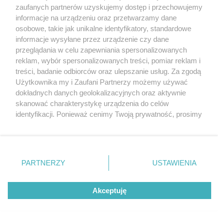
Wydawca mediów
lokalnych
zaufanych partnerów uzyskujemy dostęp i przechowujemy
informacje na urządzeniu oraz przetwarzamy dane
osobowe, takie jak unikalne identyfikatory, standardowe
informacje wysyłane przez urządzenie czy dane
przeglądania w celu zapewniania spersonalizowanych
reklam, wybór spersonalizowanych treści, pomiar reklam i
Nie zapomnij
treści, badanie odbiorców oraz ulepszanie usług. Za zgodą
zapoznać się z:
polityką prywatności
regulamin korzystania z portali
Użytkownika my i Zaufani Partnerzy możemy używać
Twoje
miasto
Skontakuj się
z nami
dokładnych danych geolokalizacyjnych oraz aktywnie
Piekary Śląskie
Kontakt
skanować charakterystykę urządzenia do celów
Chorzów
Wydawca
identyfikacji. Ponieważ cenimy Twoją prywatność, prosimy
Tarnowskie Góry
Redakcja
Ruda Śląska
Newsletter
o zgodę na korzystanie z tych technologii poprzez
Świętochłowice
Reklama
kliknięcie „Akceptuję”. Zgoda jest dobrowolna i zawsze
Tychy
możesz ją zmienić/wycofać klikając przycisk ustawień
Bytom
Katowice
prywatności znajdujący się w lewym dolnym rogu strony
PARTNERZY
USTAWIENIA
Gliwice
. Niektóre rodzaje przetwarzania danych nie wymagają
Zabrze
Zagłębie
zgody użytkownika, ale masz prawo sprzeciwić się
Akceptuję
takiemu przetwarzaniu. Preferencje będą miały
zastosowania tylko na tej witrynie.