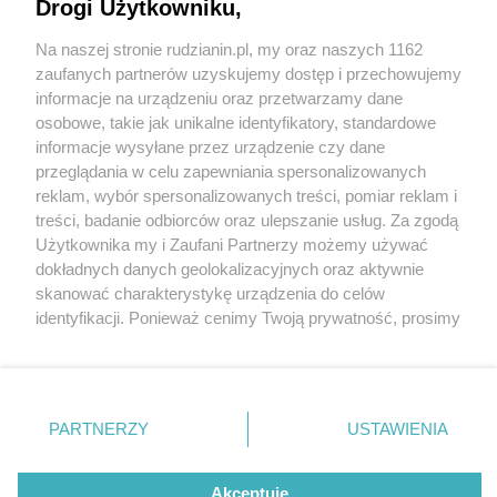
Drogi Użytkowniku,
Na naszej stronie rudzianin.pl, my oraz naszych 1162
Wydawca mediów
lokalnych
zaufanych partnerów uzyskujemy dostęp i przechowujemy
fot:
informacje na urządzeniu oraz przetwarzamy dane
osobowe, takie jak unikalne identyfikatory, standardowe
Trzeci Ogród Śniadaniowy w Rudzie Śląskiej.
informacje wysyłane przez urządzenie czy dane
Śląski Teatr Impresaryjny i Pub Druid zapraszają
przeglądania w celu zapewniania spersonalizowanych
reklam, wybór spersonalizowanych treści, pomiar reklam i
Nie zapomnij
treści, badanie odbiorców oraz ulepszanie usług. Za zgodą
zapoznać się z:
polityką prywatności
regulamin korzystania z portali
Użytkownika my i Zaufani Partnerzy możemy używać
Twoje
miasto
Skontakuj się
z nami
3 / 5
dokładnych danych geolokalizacyjnych oraz aktywnie
Piekary Śląskie
Kontakt
skanować charakterystykę urządzenia do celów
Ogrod sniadaniowy2
Chorzów
Wydawca
identyfikacji. Ponieważ cenimy Twoją prywatność, prosimy
Tarnowskie Góry
Redakcja
Ruda Śląska
Newsletter
o zgodę na korzystanie z tych technologii poprzez
Świętochłowice
Reklama
kliknięcie „Akceptuję”. Zgoda jest dobrowolna i zawsze
Tychy
możesz ją zmienić/wycofać klikając przycisk ustawień
Bytom
Katowice
prywatności znajdujący się w lewym dolnym rogu strony
REKLAMA
PARTNERZY
USTAWIENIA
Gliwice
. Niektóre rodzaje przetwarzania danych nie wymagają
Zabrze
Zagłębie
zgody użytkownika, ale masz prawo sprzeciwić się
takiemu przetwarzaniu. Preferencje będą miały
Akceptuję