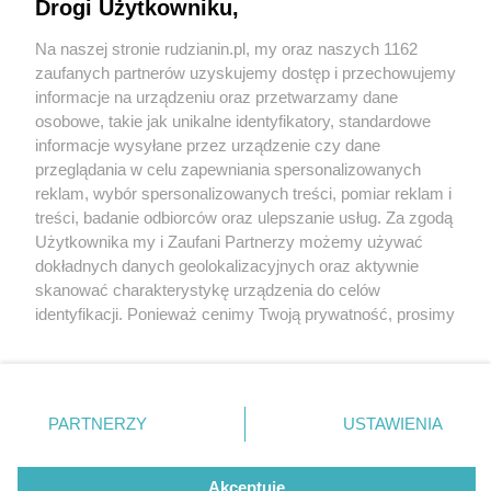
Drogi Użytkowniku,
fot:
Na naszej stronie rudzianin.pl, my oraz naszych 1162
Wydawca mediów
lokalnych
zaufanych partnerów uzyskujemy dostęp i przechowujemy
informacje na urządzeniu oraz przetwarzamy dane
Trzeci Ogród Śniadaniowy w Rudzie Śląskiej.
osobowe, takie jak unikalne identyfikatory, standardowe
Śląski Teatr Impresaryjny i Pub Druid zapraszają
informacje wysyłane przez urządzenie czy dane
przeglądania w celu zapewniania spersonalizowanych
reklam, wybór spersonalizowanych treści, pomiar reklam i
Nie zapomnij
treści, badanie odbiorców oraz ulepszanie usług. Za zgodą
zapoznać się z:
polityką prywatności
regulamin korzystania z portali
4 / 5
Użytkownika my i Zaufani Partnerzy możemy używać
Twoje
miasto
Skontakuj się
z nami
dokładnych danych geolokalizacyjnych oraz aktywnie
Ogrod sniadaniowy4
Piekary Śląskie
Kontakt
skanować charakterystykę urządzenia do celów
Chorzów
Wydawca
identyfikacji. Ponieważ cenimy Twoją prywatność, prosimy
Tarnowskie Góry
Redakcja
Ruda Śląska
Newsletter
o zgodę na korzystanie z tych technologii poprzez
Świętochłowice
Reklama
kliknięcie „Akceptuję”. Zgoda jest dobrowolna i zawsze
Tychy
możesz ją zmienić/wycofać klikając przycisk ustawień
Bytom
Katowice
prywatności znajdujący się w lewym dolnym rogu strony
REKLAMA
PARTNERZY
USTAWIENIA
Gliwice
. Niektóre rodzaje przetwarzania danych nie wymagają
Zabrze
Zagłębie
zgody użytkownika, ale masz prawo sprzeciwić się
takiemu przetwarzaniu. Preferencje będą miały
Akceptuję