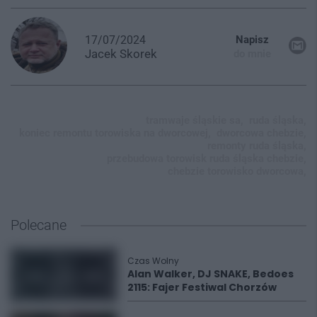
17/07/2024
Napisz
Jacek
Skorek
do mnie
tramwaje śląskie sa,
ruda śląska,
koniec remontu torowiska na dworcowej,
dworcowa chebzie,
remonty ruda śląska,
przebudowa torowisk ruda śląska chebzie,
chebzie torowisko dworcowa,
Polecane
Czas Wolny
Alan Walker, DJ SNAKE, Bedoes
2115: Fajer Festiwal Chorzów