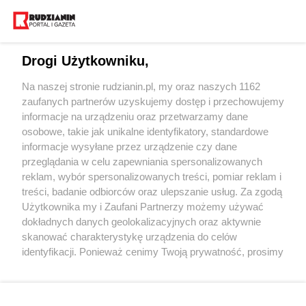
Drogi Użytkowniku,
Na naszej stronie rudzianin.pl, my oraz naszych 1162
Wydawca mediów
lokalnych
zaufanych partnerów uzyskujemy dostęp i przechowujemy
informacje na urządzeniu oraz przetwarzamy dane
osobowe, takie jak unikalne identyfikatory, standardowe
informacje wysyłane przez urządzenie czy dane
przeglądania w celu zapewniania spersonalizowanych
reklam, wybór spersonalizowanych treści, pomiar reklam i
Nie zapomnij
treści, badanie odbiorców oraz ulepszanie usług. Za zgodą
zapoznać się z:
polityką prywatności
regulamin korzystania z portali
Użytkownika my i Zaufani Partnerzy możemy używać
Twoje
miasto
Skontakuj się
z nami
dokładnych danych geolokalizacyjnych oraz aktywnie
Piekary Śląskie
Kontakt
skanować charakterystykę urządzenia do celów
Chorzów
Wydawca
identyfikacji. Ponieważ cenimy Twoją prywatność, prosimy
Tarnowskie Góry
Redakcja
Ruda Śląska
Newsletter
o zgodę na korzystanie z tych technologii poprzez
Świętochłowice
Reklama
kliknięcie „Akceptuję”. Zgoda jest dobrowolna i zawsze
Tychy
możesz ją zmienić/wycofać klikając przycisk ustawień
Bytom