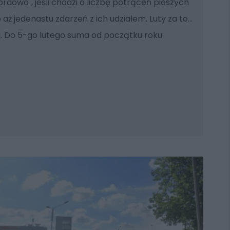
ordowo", jeśli chodzi o liczbę potrąceń pieszych
 aż jedenastu zdarzeń z ich udziałem. Luty za to...
ej. Do 5-go lutego suma od początku roku