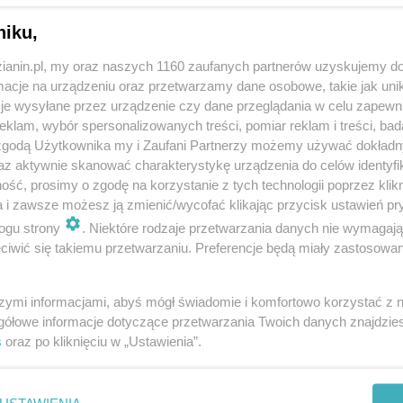
pieszych
niku,
zianin.pl, my oraz naszych 1160 zaufanych partnerów uzyskujemy do
cje na urządzeniu oraz przetwarzamy dane osobowe, takie jak unika
je wysyłane przez urządzenie czy dane przeglądania w celu zapewn
klam, wybór spersonalizowanych treści, pomiar reklam i treści, bad
 zgodą Użytkownika my i Zaufani Partnerzy możemy używać dokład
az aktywnie skanować charakterystykę urządzenia do celów identyfi
ść, prosimy o zgodę na korzystanie z tych technologii poprzez klikn
a i zawsze możesz ją zmienić/wycofać klikając przycisk ustawień pr
ogu strony
. Niektóre rodzaje przetwarzania danych nie wymagaj
iwić się takiemu przetwarzaniu. Preferencje będą miały zastosowania
szymi informacjami, abyś mógł świadomie i komfortowo korzystać z
gółowe informacje dotyczące przetwarzania Twoich danych znajdzi
s
oraz po kliknięciu w „Ustawienia”.
USTAWIENIA