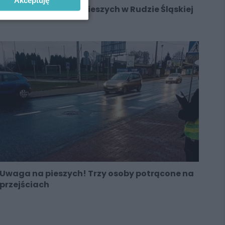
Akceptuję
Kolejne potrącenia pieszych w Rudzie Śląskiej
Uwaga na pieszych! Trzy osoby potrącone na
przejściach