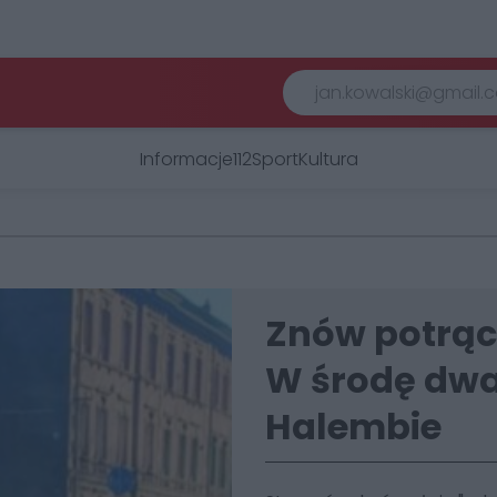
Informacje
112
Sport
Kultura
Znów potrące
W środę dwa 
Halembie