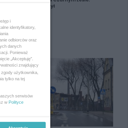
Kierowca nie zauważył
stęp i
lne identyfikatory,
iania
REKLAMA
anie odbiorców oraz
nych danych
kacji. Ponieważ
ięcie „Akceptuję”.
ywatności znajdujący
ą zgody użytkownika,
 tylko na tej
 naszych serwisów
esz w
Polityce