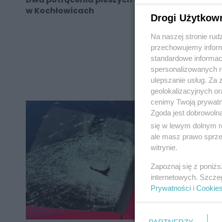
w Kochłowicach
Drogi Użytkow
Na naszej stronie rud
przechowujemy informa
standardowe informac
REKLAMA
spersonalizowanych re
ulepszanie usług. Za
geolokalizacyjnych or
cenimy Twoją prywatno
Zgoda jest dobrowoln
się w lewym dolnym r
ale masz prawo sprzec
witrynie.
Zapoznaj się z poniż
internetowych. Szcze
Prywatności
i
Cookie
PARTNERZY