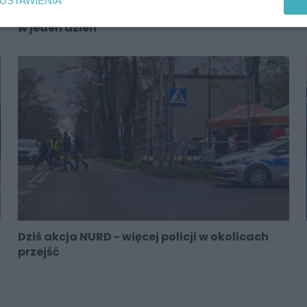
Dwa potrącenia na pasach w Rudzie Śląskiej
w jeden dzień
Dziś akcja NURD - więcej policji w okolicach
przejść