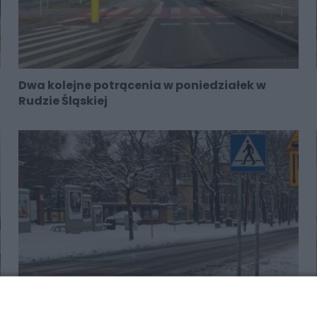
Dwa kolejne potrącenia w poniedziałek w
Rudzie Śląskiej
Rok się dopiero zaczął, a już dwa potrącenia