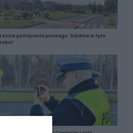
I znów potrącenie pieszego. Siódme w tym
roku!
17-latka potrącona w Czarnym Lesie.