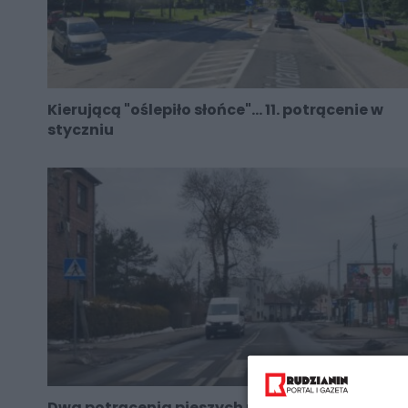
Kierującą "oślepiło słońce"... 11. potrącenie w
styczniu
Dwa potrącenia pieszych na jednym przejściu