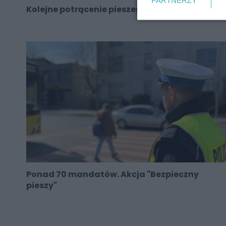
Kolejne potrącenie pieszego w Rudzie Śląskiej
Ponad 70 mandatów. Akcja "Bezpieczny
pieszy"