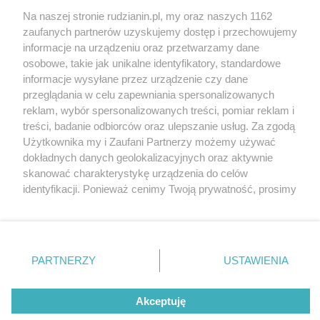
Na naszej stronie rudzianin.pl, my oraz naszych 1162
Wydawca mediów
lokalnych
zaufanych partnerów uzyskujemy dostęp i przechowujemy
informacje na urządzeniu oraz przetwarzamy dane
osobowe, takie jak unikalne identyfikatory, standardowe
informacje wysyłane przez urządzenie czy dane
przeglądania w celu zapewniania spersonalizowanych
reklam, wybór spersonalizowanych treści, pomiar reklam i
Nie zapomnij
treści, badanie odbiorców oraz ulepszanie usług. Za zgodą
zapoznać się z:
polityką prywatności
regulamin korzystania z portali
Użytkownika my i Zaufani Partnerzy możemy używać
Twoje
miasto
Skontakuj się
z nami
dokładnych danych geolokalizacyjnych oraz aktywnie
Piekary Śląskie
Kontakt
skanować charakterystykę urządzenia do celów
Chorzów
Wydawca
identyfikacji. Ponieważ cenimy Twoją prywatność, prosimy
Tarnowskie Góry
Redakcja
Ruda Śląska
Newsletter
o zgodę na korzystanie z tych technologii poprzez
Świętochłowice
Reklama
kliknięcie „Akceptuję”. Zgoda jest dobrowolna i zawsze
Tychy
możesz ją zmienić/wycofać klikając przycisk ustawień
Bytom
Katowice
prywatności znajdujący się w lewym dolnym rogu strony
PARTNERZY
USTAWIENIA
Gliwice
. Niektóre rodzaje przetwarzania danych nie wymagają
Zabrze
Zagłębie
zgody użytkownika, ale masz prawo sprzeciwić się
Akceptuję
takiemu przetwarzaniu. Preferencje będą miały
zastosowania tylko na tej witrynie.