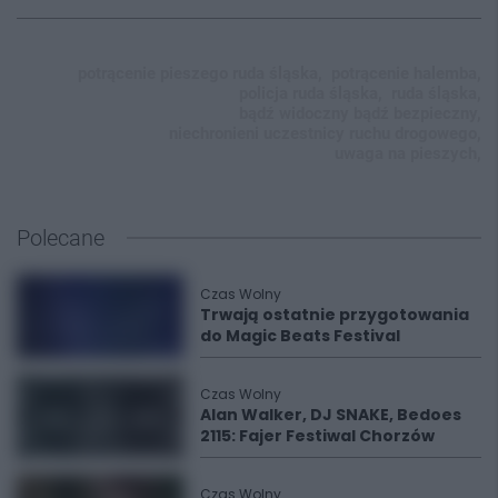
potrącenie pieszego ruda śląska,
potrącenie halemba,
policja ruda śląska,
ruda śląska,
bądź widoczny bądź bezpieczny,
niechronieni uczestnicy ruchu drogowego,
uwaga na pieszych,
Polecane
Czas Wolny
Trwają ostatnie przygotowania
do Magic Beats Festival
Czas Wolny
Alan Walker, DJ SNAKE, Bedoes
2115: Fajer Festiwal Chorzów
Czas Wolny