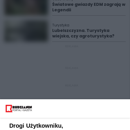
Światowe gwiazdy EDM zagrają w
Legendii
Turystyka
Lubelszczyzna. Turystyka
wiejska, czy agroturystyka?
REKLAMA
REKLAMA
REKLAMA
Drogi Użytkowniku,