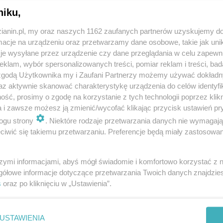
Aprilis?
niku,
zianin.pl, my oraz naszych 1162 zaufanych partnerów uzyskujemy do
cje na urządzeniu oraz przetwarzamy dane osobowe, takie jak unika
je wysyłane przez urządzenie czy dane przeglądania w celu zapewn
klam, wybór spersonalizowanych treści, pomiar reklam i treści, bad
 zgodą Użytkownika my i Zaufani Partnerzy możemy używać dokład
az aktywnie skanować charakterystykę urządzenia do celów identyfi
ść, prosimy o zgodę na korzystanie z tych technologii poprzez klikn
a i zawsze możesz ją zmienić/wycofać klikając przycisk ustawień pr
ogu strony
. Niektóre rodzaje przetwarzania danych nie wymagaj
iwić się takiemu przetwarzaniu. Preferencje będą miały zastosowania
szymi informacjami, abyś mógł świadomie i komfortowo korzystać z
gółowe informacje dotyczące przetwarzania Twoich danych znajdzi
s
oraz po kliknięciu w „Ustawienia”.
USTAWIENIA