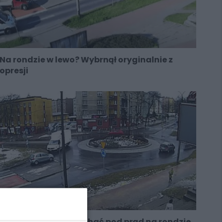
Na rondzie w lewo? Wybrnął oryginalnie z
opresji
Kierowca chciał wjechać pod prąd na rondzie