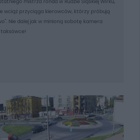
tatniego mistrza ronda w Rudzie Śląskiej Wirku,
e wciąż przyciąga kierowców, którzy próbują
o". Nie dalej jak w minioną sobotę kamera
w taksówce!