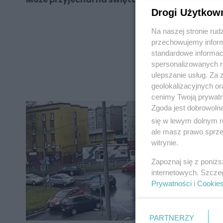
Drogi Użytkow
Na naszej stronie rud
przechowujemy informa
standardowe informac
REKLAMA
spersonalizowanych re
ulepszanie usług. Za
geolokalizacyjnych or
cenimy Twoją prywatno
Zgoda jest dobrowoln
się w lewym dolnym r
ale masz prawo sprzec
witrynie.
Zapoznaj się z poniż
internetowych. Szcze
Prywatności
i
Cookie
PARTNERZY