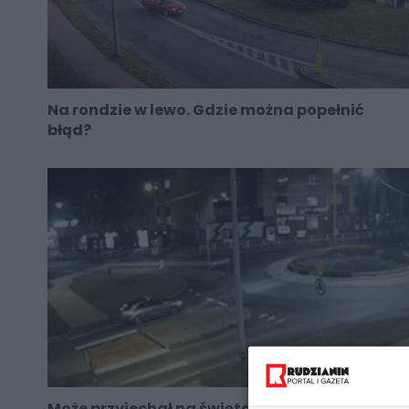
Na rondzie w lewo. Gdzie można popełnić
błąd?
Może przyjechał na święta z Anglii?