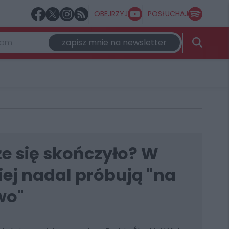
OBEJRZYJ
POSŁUCHAJ
zapisz mnie na newsletter
 że się skończyło? W
iej nadal próbują "na
wo"