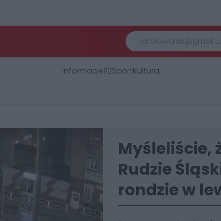
Informacje
112
Sport
Kultura
Myśleliście,
Rudzie Śląsk
rondzie w le