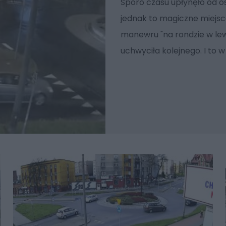
Sporo czasu upłynęło od os
jednak to magiczne miejsc
manewru "na rondzie w lew
uchwyciła kolejnego. I to 