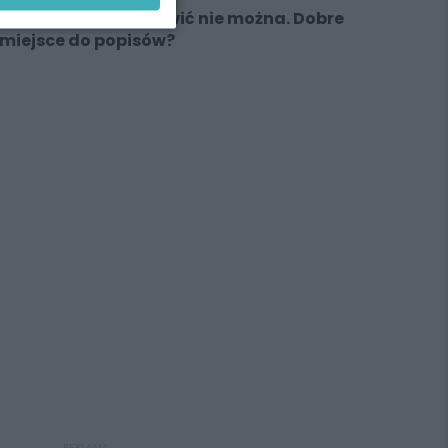
Umiejętności odmówić nie można. Dobre
miejsce do popisów?
REKLAMA