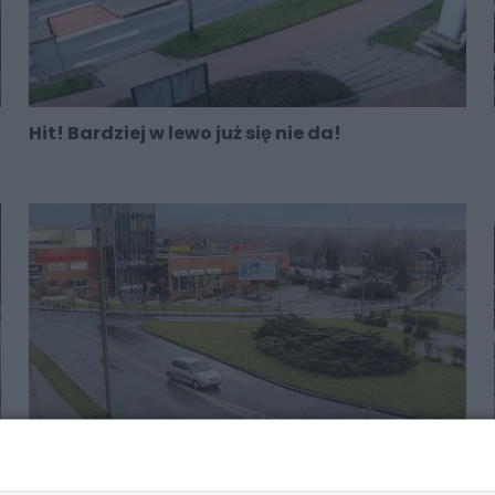
Hit! Bardziej w lewo już się nie da!
Na rondzie w lewo? Czy to aby nie Prima