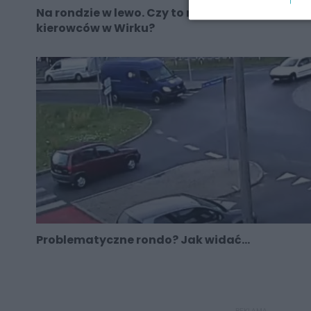
Na rondzie w lewo. Czy to nawigacja myli
kierowców w Wirku?
Problematyczne rondo? Jak widać...
REKLAMA