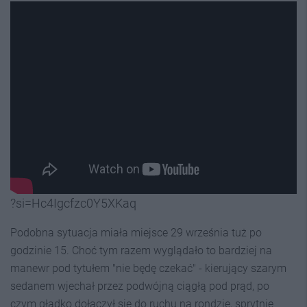
?si=Hc4Igcfzc0Y5XKaq
Podobna sytuacja miała miejsce 29 września tuż po
godzinie 15. Choć tym razem wyglądało to bardziej na
manewr pod tytułem "nie będę czekać" - kierujący szarym
sedanem wjechał przez podwójną ciągłą pod prąd, po
czym gładko dołączył się do ruchu na rondzie, sprytnie