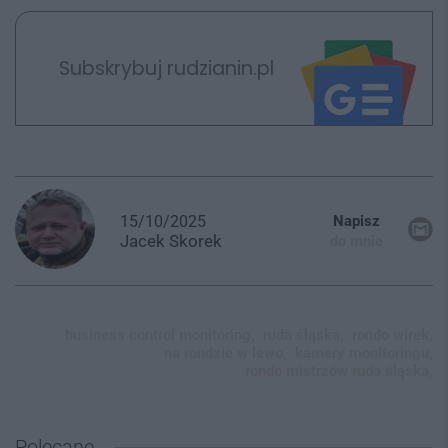
Subskrybuj rudzianin.pl
15/10/2025
Napisz
Jacek
Skorek
do mnie
business control monitoring,
ruda śląska,
rondo wirek,
na rondzie w lewo,
kamery monitoringu,
rondo mistrzów ruda śląska,
Polecane