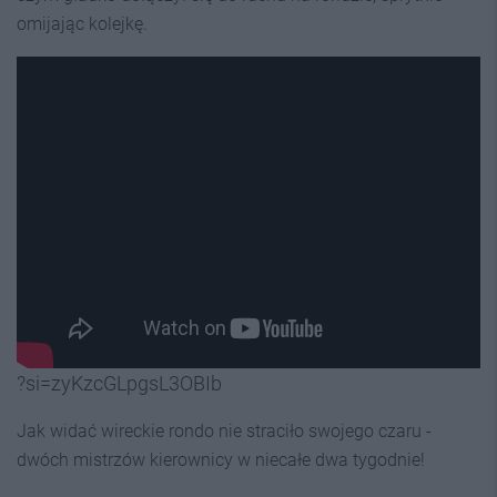
omijając kolejkę.
?si=zyKzcGLpgsL3OBIb
Jak widać wireckie rondo nie straciło swojego czaru -
dwóch mistrzów kierownicy w niecałe dwa tygodnie!