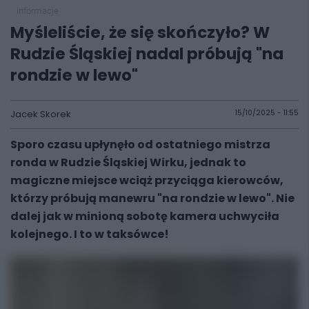
informacje
Myśleliście, że się skończyło? W
Rudzie Śląskiej nadal próbują "na
rondzie w lewo"
Jacek Skorek
15/10/2025 - 11:55
Sporo czasu upłynęło od ostatniego mistrza
ronda w Rudzie Śląskiej Wirku, jednak to
magiczne miejsce wciąż przyciąga kierowców,
którzy próbują manewru "na rondzie w lewo". Nie
dalej jak w minioną sobotę kamera uchwyciła
kolejnego. I to w taksówce!