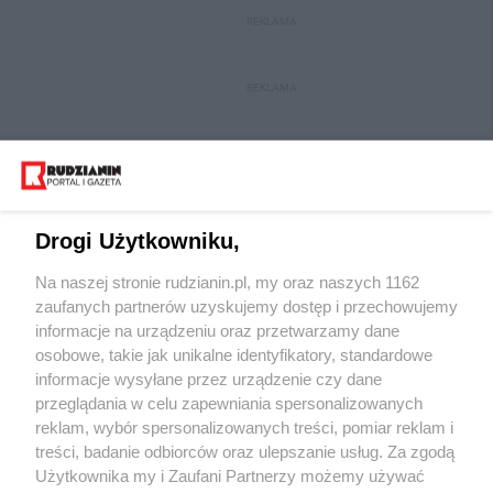
REKLAMA
REKLAMA
Drogi Użytkowniku,
Na naszej stronie rudzianin.pl, my oraz naszych 1162
Wydawca mediów
lokalnych
zaufanych partnerów uzyskujemy dostęp i przechowujemy
informacje na urządzeniu oraz przetwarzamy dane
osobowe, takie jak unikalne identyfikatory, standardowe
informacje wysyłane przez urządzenie czy dane
przeglądania w celu zapewniania spersonalizowanych
reklam, wybór spersonalizowanych treści, pomiar reklam i
Nie zapomnij
treści, badanie odbiorców oraz ulepszanie usług. Za zgodą
zapoznać się z:
polityką prywatności
regulamin korzystania z portali
Użytkownika my i Zaufani Partnerzy możemy używać
Twoje
miasto
Skontakuj się
z nami