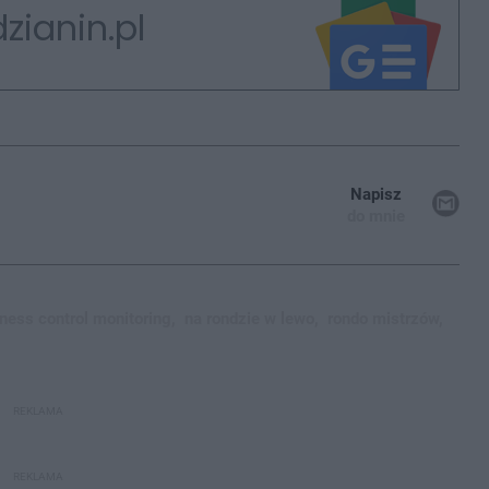
zianin.pl
Napisz
do mnie
ness control monitoring,
na rondzie w lewo,
rondo mistrzów,
REKLAMA
REKLAMA