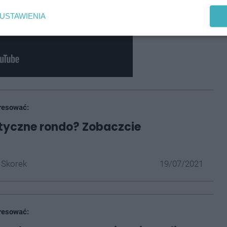
USTAWIENIA
resować:
tyczne rondo? Zobaczcie
 Skorek
19/07/2021
resować: