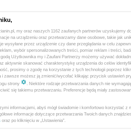
niku,
zianin.pl, my oraz naszych 1162 zaufanych partnerów uzyskujemy do
cje na urządzeniu oraz przetwarzamy dane osobowe, takie jak unika
je wysyłane przez urządzenie czy dane przeglądania w celu zapewn
na rondzie przy Plazie - kolejny popis. Tym razem
klam, wybór spersonalizowanych treści, pomiar reklam i treści, bad
adą inne samochody i wytrwale realizował swój
 zgodą Użytkownika my i Zaufani Partnerzy możemy używać dokład
eniem byłoby, z racji świąt, że przyjechał do nas z
az aktywnie skanować charakterystykę urządzenia do celów identyfi
ść, prosimy o zgodę na korzystanie z tych technologii poprzez klikn
gi 😂.
a i zawsze możesz ją zmienić/wycofać klikając przycisk ustawień pr
itoring!
ogu strony
. Niektóre rodzaje przetwarzania danych nie wymagaj
iwić się takiemu przetwarzaniu. Preferencje będą miały zastosowania
szymi informacjami, abyś mógł świadomie i komfortowo korzystać z
gółowe informacje dotyczące przetwarzania Twoich danych znajdzi
s
oraz po kliknięciu w „Ustawienia”.