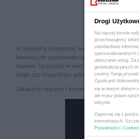
Drogi Użytkow
Na naszej stronie rud
przechowujemy informa
standardowe informac
W niedzielny, świąteczny wieczór, po godzinie 22. 
spersonalizowanych re
kierowcy nie zastanowiło nawet, że z przeciwka j
ulepszanie usług. Za
manewr "na rondzie w lewo". Jedynym usprawiedliwi
geolokalizacyjnych or
cenimy Twoją prywatno
Anglii, czy innego kraju, gdzie jeżdżą złą stroną dro
Zgoda jest dobrowoln
Zobaczcie nagranie z kamery Business Control Mon
się w lewym dolnym r
ale masz prawo sprzec
witrynie.
Zapoznaj się z poniż
internetowych. Szcze
Prywatności
i
Cookie