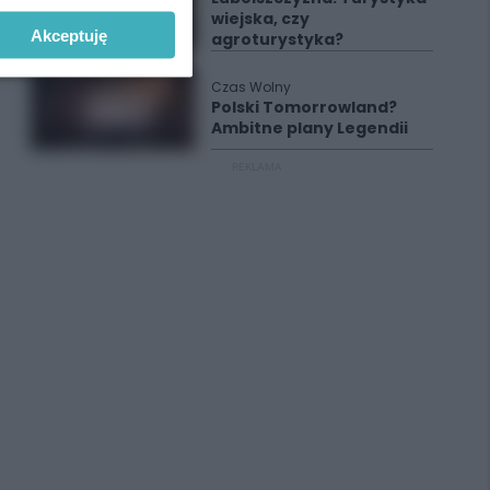
wiejska, czy
Akceptuję
agroturystyka?
Czas Wolny
Polski Tomorrowland?
Ambitne plany Legendii
REKLAMA