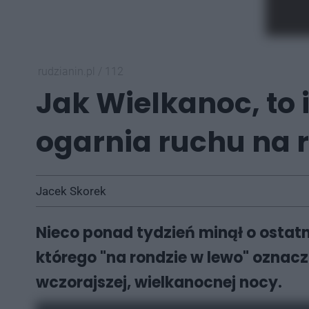
rudzianin.pl
/
112
Jak Wielkanoc, to i
ogarnia ruchu na 
Jacek Skorek
Nieco ponad tydzień minął o ostat
którego "na rondzie w lewo" oznacz
wczorajszej, wielkanocnej nocy.