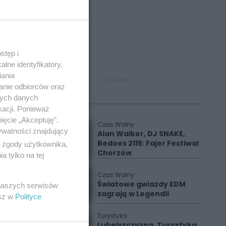
stęp i
lne identyfikatory,
iania
REKLAMA
anie odbiorców oraz
nych danych
Polecane
kacji. Ponieważ
ięcie „Akceptuję”.
Czas Wolny
ywatności znajdujący
Alan Walker, DJ SNAKE,
Bedoes 2115: Fajer Festiwal
ą zgody użytkownika,
Chorzów
 tylko na tej
Czas Wolny
Światowe gwiazdy EDM
 naszych serwisów
zagrają w Legendii
esz w
Polityce
Turystyka
Lubelszczyzna. Turystyka