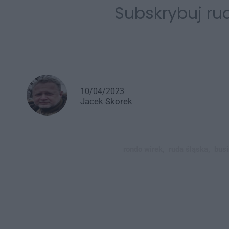
Subskrybuj rud
10/04/2023
Jacek
Skorek
rondo wirek,
ruda śląska,
busi