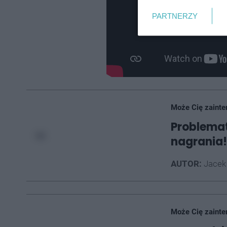
PARTNERZY
Może Cię zainte
Problema
nagrania!
AUTOR:
Jacek
Może Cię zainte