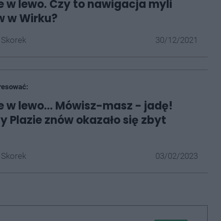
e w lewo. Czy to nawigacja myli
w w Wirku?
 Skorek
30/12/2021
resować:
e w lewo... Mówisz-masz - jadę!
y Plazie znów okazało się zbyt
 Skorek
03/02/2023