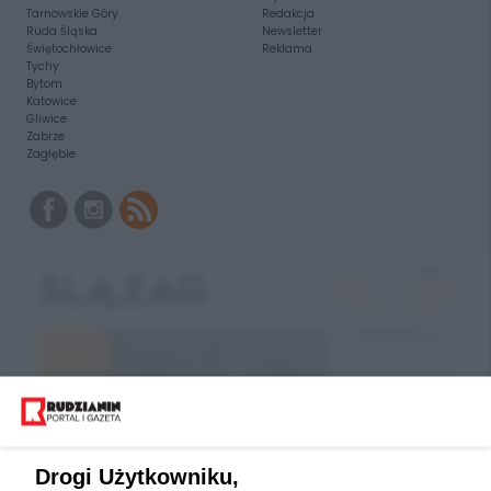
Tarnowskie Góry
Redakcja
Ruda Śląska
Newsletter
Świętochłowice
Reklama
Tychy
Bytom
Katowice
Gliwice
Zabrze
Zagłębie
Drogi Użytkowniku,