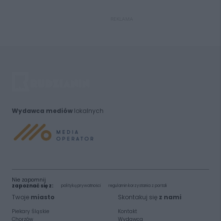
REKLAMA
Wydawca mediów
lokalnych
Nie zapomnij
zapoznać się z:
polityką prywatności
regulamin korzystania z portali
Twoje
miasto
Skontakuj się
z nami
Piekary Śląskie
Kontakt
Chorzów
Wydawca