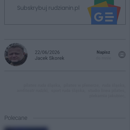
Subskrybuj rudzianin.pl
22/06/2026
Napisz
Jacek
Skorek
do mnie
pilates ruda śląska,
pilates w plenerze,
ruda śląska,
amfiteatr rudzki,
sport ruda śląska,
studio linea pilates,
piekarnia jakubiec,
Polecane