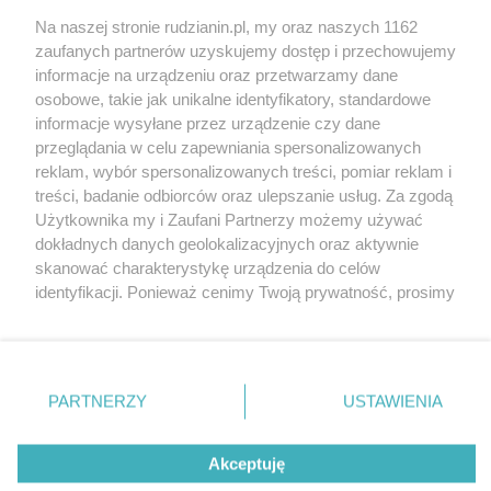
Na naszej stronie rudzianin.pl, my oraz naszych 1162
zaufanych partnerów uzyskujemy dostęp i przechowujemy
informacje na urządzeniu oraz przetwarzamy dane
Wróć do strony głównej
osobowe, takie jak unikalne identyfikatory, standardowe
informacje wysyłane przez urządzenie czy dane
ślązag.pl
przeglądania w celu zapewniania spersonalizowanych
reklam, wybór spersonalizowanych treści, pomiar reklam i
treści, badanie odbiorców oraz ulepszanie usług. Za zgodą
0
%
Użytkownika my i Zaufani Partnerzy możemy używać
dokładnych danych geolokalizacyjnych oraz aktywnie
skanować charakterystykę urządzenia do celów
identyfikacji. Ponieważ cenimy Twoją prywatność, prosimy
o zgodę na korzystanie z tych technologii poprzez
kliknięcie „Akceptuję”. Zgoda jest dobrowolna i zawsze
możesz ją zmienić/wycofać klikając przycisk ustawień
prywatności znajdujący się w lewym dolnym rogu strony
PARTNERZY
USTAWIENIA
. Niektóre rodzaje przetwarzania danych nie wymagają
zgody użytkownika, ale masz prawo sprzeciwić się
Akceptuję
takiemu przetwarzaniu. Preferencje będą miały
zastosowania tylko na tej witrynie.