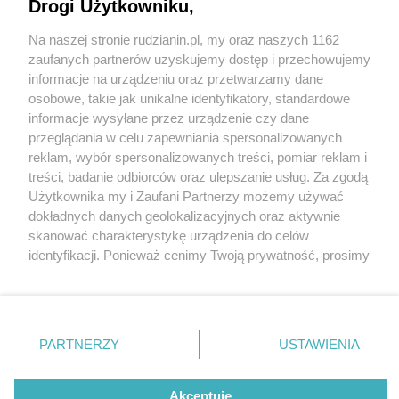
na świeżym powietrzu
Drogi Użytkowniku,
Na naszej stronie rudzianin.pl, my oraz naszych 1162
Wydawca mediów
lokalnych
zaufanych partnerów uzyskujemy dostęp i przechowujemy
informacje na urządzeniu oraz przetwarzamy dane
osobowe, takie jak unikalne identyfikatory, standardowe
informacje wysyłane przez urządzenie czy dane
przeglądania w celu zapewniania spersonalizowanych
3 / 13
reklam, wybór spersonalizowanych treści, pomiar reklam i
Nie zapomnij
treści, badanie odbiorców oraz ulepszanie usług. Za zgodą
Pilates 12
zapoznać się z:
polityką prywatności
regulamin korzystania z portali
Użytkownika my i Zaufani Partnerzy możemy używać
Twoje
miasto
Skontakuj się
z nami
dokładnych danych geolokalizacyjnych oraz aktywnie
Piekary Śląskie
Kontakt
skanować charakterystykę urządzenia do celów
Chorzów
Wydawca
identyfikacji. Ponieważ cenimy Twoją prywatność, prosimy
Tarnowskie Góry
Redakcja
Ruda Śląska
Newsletter
o zgodę na korzystanie z tych technologii poprzez
Świętochłowice
Reklama
kliknięcie „Akceptuję”. Zgoda jest dobrowolna i zawsze
Tychy
możesz ją zmienić/wycofać klikając przycisk ustawień
Bytom
Katowice
prywatności znajdujący się w lewym dolnym rogu strony
REKLAMA
PARTNERZY
USTAWIENIA
Gliwice
. Niektóre rodzaje przetwarzania danych nie wymagają
Zabrze
Zagłębie
zgody użytkownika, ale masz prawo sprzeciwić się
takiemu przetwarzaniu. Preferencje będą miały
Akceptuję