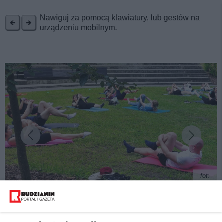
REKLAMA
Nawiguj za pomocą klawiatury, lub gestów na
urządzeniu mobilnym.
fot:
"Pilates w plenerze" - Rudzianie lubią aktywność