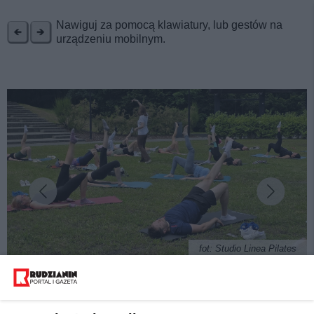
REKLAMA
Nawiguj za pomocą klawiatury, lub gestów na
urządzeniu mobilnym.
fot: Studio Linea Pilates
"Pilates w plenerze" - Rudzianie lubią aktywność