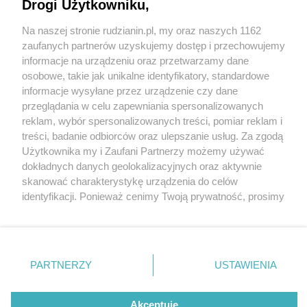
na świeżym powietrzu
Drogi Użytkowniku,
Na naszej stronie rudzianin.pl, my oraz naszych 1162
Wydawca mediów
lokalnych
zaufanych partnerów uzyskujemy dostęp i przechowujemy
informacje na urządzeniu oraz przetwarzamy dane
osobowe, takie jak unikalne identyfikatory, standardowe
informacje wysyłane przez urządzenie czy dane
przeglądania w celu zapewniania spersonalizowanych
1 / 13
reklam, wybór spersonalizowanych treści, pomiar reklam i
Nie zapomnij
treści, badanie odbiorców oraz ulepszanie usług. Za zgodą
Pilates 1
zapoznać się z:
polityką prywatności
regulamin korzystania z portali
Użytkownika my i Zaufani Partnerzy możemy używać
Twoje
miasto
Skontakuj się
z nami
dokładnych danych geolokalizacyjnych oraz aktywnie
Piekary Śląskie
Kontakt
skanować charakterystykę urządzenia do celów
Chorzów
Wydawca
identyfikacji. Ponieważ cenimy Twoją prywatność, prosimy
Tarnowskie Góry
Redakcja
Ruda Śląska
Newsletter
o zgodę na korzystanie z tych technologii poprzez
Świętochłowice
Reklama
kliknięcie „Akceptuję”. Zgoda jest dobrowolna i zawsze
Tychy
możesz ją zmienić/wycofać klikając przycisk ustawień
Bytom
Katowice
prywatności znajdujący się w lewym dolnym rogu strony
REKLAMA
PARTNERZY
USTAWIENIA
Gliwice
. Niektóre rodzaje przetwarzania danych nie wymagają
Zabrze
Zagłębie
zgody użytkownika, ale masz prawo sprzeciwić się
takiemu przetwarzaniu. Preferencje będą miały
Akceptuję