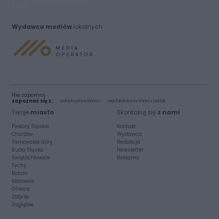
Wydawca mediów
lokalnych
Nie zapomnij
zapoznać się z:
polityką prywatności
regulamin korzystania z portali
Twoje
miasto
Skontakuj się
z nami
Piekary Śląskie
Kontakt
Chorzów
Wydawca
Tarnowskie Góry
Redakcja
Ruda Śląska
Newsletter
Świętochłowice
Reklama
Tychy
Bytom
Katowice
Gliwice
Zabrze
Zagłębie