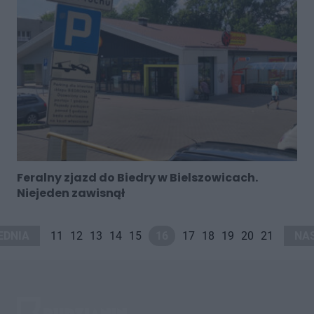
Feralny zjazd do Biedry w Bielszowicach.
Niejeden zawisnął
EDNIA
11
12
13
14
15
16
17
18
19
20
21
NA