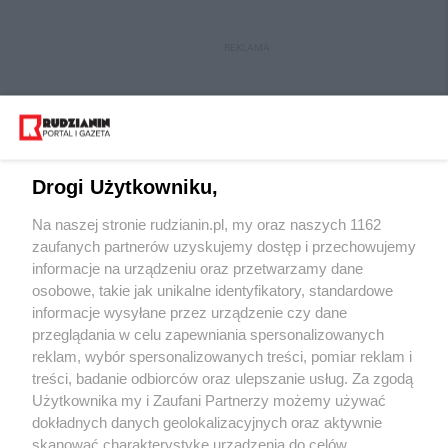
REKLAMA
Drogi Użytkowniku,
Na naszej stronie rudzianin.pl, my oraz naszych 1162
Wydawca mediów
lokalnych
zaufanych partnerów uzyskujemy dostęp i przechowujemy
informacje na urządzeniu oraz przetwarzamy dane
osobowe, takie jak unikalne identyfikatory, standardowe
informacje wysyłane przez urządzenie czy dane
przeglądania w celu zapewniania spersonalizowanych
reklam, wybór spersonalizowanych treści, pomiar reklam i
Nie zapomnij
treści, badanie odbiorców oraz ulepszanie usług. Za zgodą
zapoznać się z:
polityką prywatności
regulamin korzystania z portali
Użytkownika my i Zaufani Partnerzy możemy używać
Twoje
miasto
Skontakuj się
z nami
dokładnych danych geolokalizacyjnych oraz aktywnie
Piekary Śląskie
Kontakt
skanować charakterystykę urządzenia do celów