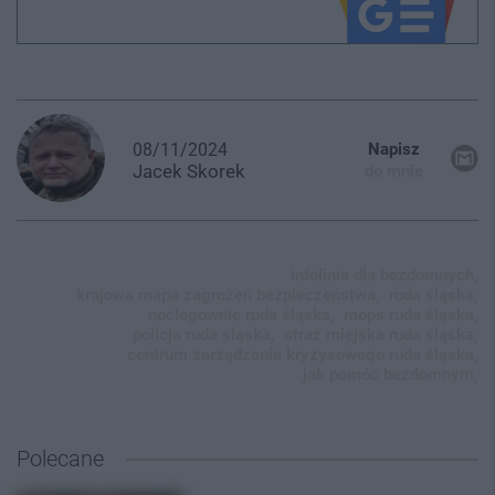
08/11/2024
Napisz
Jacek
Skorek
do mnie
infolinia dla bezdomnych,
krajowa mapa zagrożeń bezpieczeństwa,
ruda śląska,
noclegownie ruda śląska,
mops ruda śląska,
policja ruda śląska,
straż miejska ruda śląska,
centrum zarządzania kryzysowego ruda śląska,
jak pomóc bezdomnym,
Polecane