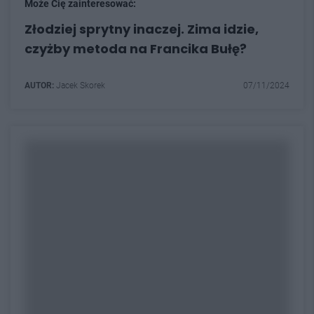
Może Cię zainteresować:
Złodziej sprytny inaczej. Zima idzie,
czyżby metoda na Francika Bułę?
AUTOR:
Jacek Skorek
07/11/2024