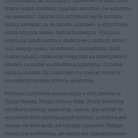
czynnościami, jak chociażby z napaleniem w piecu. Jeśli
znamy kogoś starszego, żyjącego samotnie, nie wstydźmy
się sprawdzić i zapytać czy potrzebuje naszej pomocy.
Należy pamiętać, że są ośrodki i placówki, w których taka
osoba otrzyma opiekę i będzie bezpieczna. Policjanci
informują ośrodki pomocy społecznej o osobach, które z
racji swojego wieku, samotności, niezaradności, bądź
trudnej sytuacji materialnej mogą stać się potencjalnymi
ofiarami na skutek wychłodzenia organizmu. O trudnej
sytuacji sąsiada czy znajomego my również możemy
powiadomić ośrodek pomocy społecznej.
Policjanci codziennie współpracują w tym zakresie ze
Strażą Miejską, Strażą Ochrony Kolei, Strażą Graniczną,
ośrodkami pomocy społecznej. Jednak, aby dotrzeć do
wszystkich osób potrzebujących pomocy, potrzebna jest
reakcja nie tylko służb, ale każdego człowieka. Dlatego
mundurowi podkreślają, jak ważne jest zaangażowanie i