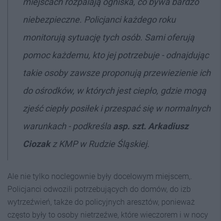
miejscach rozpalają ogniska, co bywa bardzo
niebezpieczne. Policjanci każdego roku
monitorują sytuację tych osób. Sami oferują
pomoc każdemu, kto jej potrzebuje - odnajdując
takie osoby zawsze proponują przewiezienie ich
do ośrodków, w których jest ciepło, gdzie mogą
zjeść ciepły posiłek i przespać się w normalnych
warunkach - podkreśla
asp. szt. Arkadiusz
Ciozak
z KMP w Rudzie Śląskiej.
Ale nie tylko noclegownie były docelowym miejscem,.
Policjanci odwozili potrzebujących do domów, do izb
wytrzeźwień, także do policyjnych aresztów, ponieważ
często były to osoby nietrzeźwe, które wieczorem i w nocy