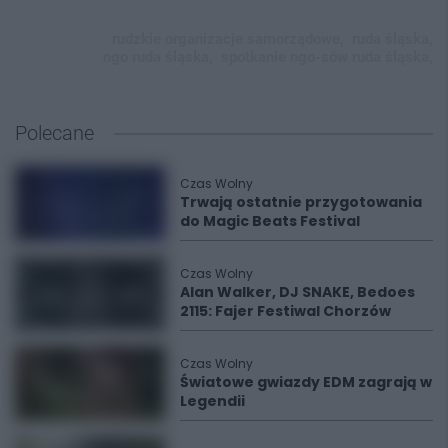
rudzkie organizacje samorządowe,
ruda śląska,
ngo ruda śląska,
spotkanie ngo-sów ruda śląska,
Polecane
Czas Wolny
Trwają ostatnie przygotowania
do Magic Beats Festival
Czas Wolny
Alan Walker, DJ SNAKE, Bedoes
2115: Fajer Festiwal Chorzów
Czas Wolny
Światowe gwiazdy EDM zagrają w
Legendii