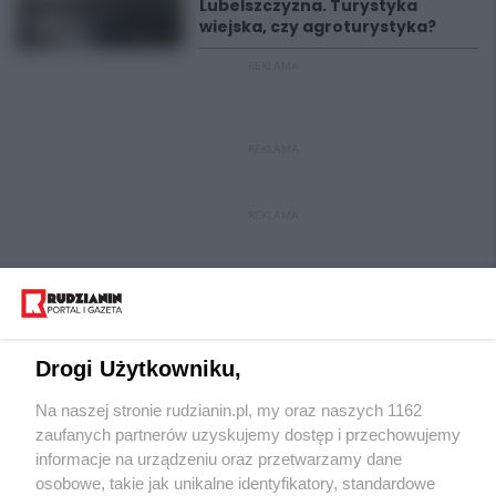
Lubelszczyzna. Turystyka
wiejska, czy agroturystyka?
REKLAMA
REKLAMA
REKLAMA
Drogi Użytkowniku,
Na naszej stronie rudzianin.pl, my oraz naszych 1162
Wydawca mediów
lokalnych
zaufanych partnerów uzyskujemy dostęp i przechowujemy
informacje na urządzeniu oraz przetwarzamy dane
osobowe, takie jak unikalne identyfikatory, standardowe