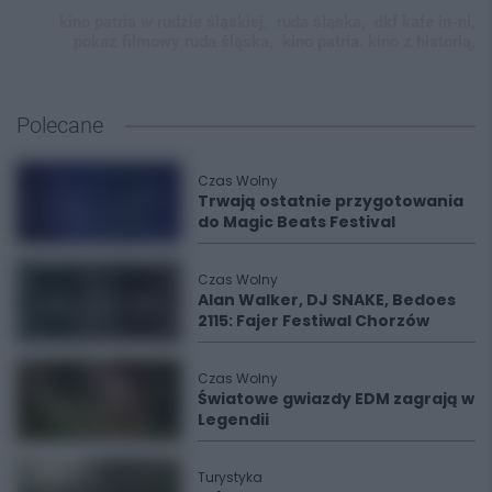
kino patria w rudzie śląskiej,
ruda śląska,
dkf kafe in-ni,
pokaz filmowy ruda śląska,
kino patria. kino z historią,
Polecane
Czas Wolny
Trwają ostatnie przygotowania
do Magic Beats Festival
Czas Wolny
Alan Walker, DJ SNAKE, Bedoes
2115: Fajer Festiwal Chorzów
Czas Wolny
Światowe gwiazdy EDM zagrają w
Legendii
Turystyka