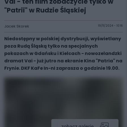
Vai - ten film zobaczycie tylko w
"Patrii" w Rudzie Śląskiej
Jacek Skorek
19/11/2024 - 10:16
Niedostępny w polskiej dystrybucji, wyświetlany
poza Rudą Śląską tylko na specjalnych
pokazach w Gdańsku i Kielcach - nowozelandzki
dramat Vai - już jutro na ekranie Kina "Patria" na
Frynie. DKF KaFe In-nI zaprasza o godzinie 19.00.
zobacz galerię