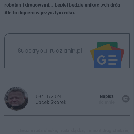
robotami drogowymi... Lepiej będzie unikać tych dróg.
Ale to dopiero w przyszłym roku.
Subskrybuj rudzianin.pl
08/11/2024
Napisz
Jacek
Skorek
do mnie
chebzie ruda slaska,
ruda śląska,
remont dróg chebzie,