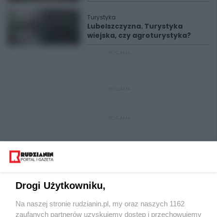
Turystyka
Lubelszczyzna. Turystyka
wiejska, czy agroturystyka?
REKLAMA
REKLAMA
REKLAMA
Drogi Użytkowniku,
Na naszej stronie rudzianin.pl, my oraz naszych 1162
Wydawca mediów
lokalnych
zaufanych partnerów uzyskujemy dostęp i przechowujemy