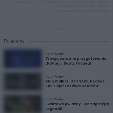
zalewany wiadukt chebzie,
drogowy koszmar chebzie,
modernizacja dróg ruda śląska,
przepompownia wiadukt chebzie,
REKLAMA
Polecane
Czas Wolny
Trwają ostatnie przygotowania
do Magic Beats Festival
Czas Wolny
Alan Walker, DJ SNAKE, Bedoes
2115: Fajer Festiwal Chorzów
Czas Wolny
Światowe gwiazdy EDM zagrają w
Legendii