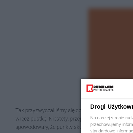
Drogi Użytkow
Tak przyzwyczailiśmy się do widoku zapełniających
Na naszej stronie rud
wręcz pustkę. Niestety, przepisy Unii Europejskiej,
przechowujemy informa
spowodowały, że punkty skupu nie mogły ich już p
standardowe informac