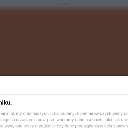
REKLAMA
niku,
 się stale nakrętkami koszy, że ich brak powoduje
zianin.pl, my oraz naszych 1162 zaufanych partnerów uzyskujemy do
 które wymogły przytwierdzenie nakrętki do butelki
cje na urządzeniu oraz przetwarzamy dane osobowe, takie jak unika
rzyjmować oddzielnie. A tym samym pieniądze, które
je wysyłane przez urządzenie czy dane przeglądania w celu zapewn