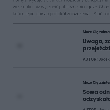
wizerunku, niż wyrzucić publiczne pieniądze. Choć ni
końcu lepiej spisać protokół zniszczenia... Stać nas
Może Cię zainte
Uwaga, za
przejeźdz
AUTOR:
Jacek
Może Cię zainte
Sowa odn
odzyskała
AUTOR:
Jacek