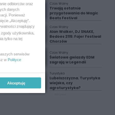
Czas Wolny
anie odbiorców oraz
Trwają ostatnie
nych danych
przygotowania do Magic
kacji. Ponieważ
Beats Festival
ięcie „Akceptuję”.
ywatności znajdujący
Czas Wolny
Alan Walker, DJ SNAKE,
ą zgody użytkownika,
Bedoes 2115: Fajer Festiwal
 tylko na tej
Chorzów
Czas Wolny
 naszych serwisów
Światowe gwiazdy EDM
esz w
Polityce
zagrają w Legendii
Turystyka
Lubelszczyzna. Turystyka
wiejska, czy
Akceptuję
agroturystyka?
REKLAMA