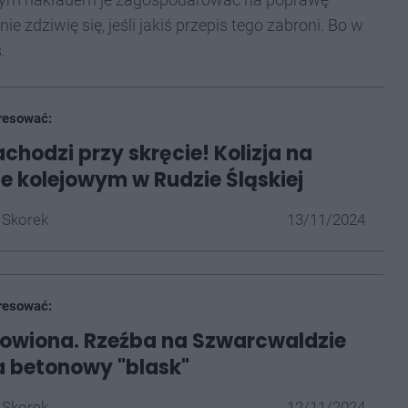
e zdziwię się, jeśli jakiś przepis tego zabroni. Bo w
.
resować:
chodzi przy skręcie! Kolizja na
ie kolejowym w Rudzie Śląskiej
 Skorek
13/11/2024
resować:
owiona. Rzeźba na Szwarcwaldzie
 betonowy "blask"
 Skorek
12/11/2024