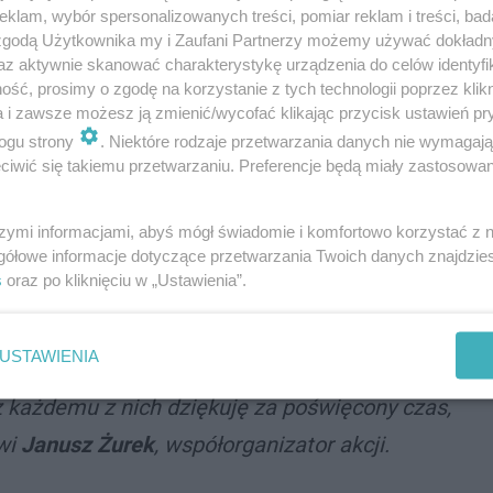
 pomoc najbardziej potrzebującym rudzianom -
klam, wybór spersonalizowanych treści, pomiar reklam i treści, bad
 zgodą Użytkownika my i Zaufani Partnerzy możemy używać dokład
az aktywnie skanować charakterystykę urządzenia do celów identyfi
ść, prosimy o zgodę na korzystanie z tych technologii poprzez klikn
a i zawsze możesz ją zmienić/wycofać klikając przycisk ustawień pr
ogu strony
. Niektóre rodzaje przetwarzania danych nie wymagaj
ta znikają kosze na nakrętki. Dzisiaj służby
iwić się takiemu przetwarzaniu. Preferencje będą miały zastosowania
tórych stały. Jak wiecie, ze względu na
rające nakrętki zaprzestały ich skupu. Jeszcze
szymi informacjami, abyś mógł świadomie i komfortowo korzystać z
m za liczny udział w zbieraniu nakrętek,
gółowe informacje dotyczące przetwarzania Twoich danych znajdzi
s
oraz po kliknięciu w „Ustawienia”.
rudzian będących w potrzebie. Chciałbym
wolontariuszom, którzy opróżniali kosze z
USTAWIENIA
ł w tej akcji od początku do końca, część przez
ecz każdemu z nich dziękuję za poświęcony czas,
wi
Janusz Żurek
, współorganizator akcji.