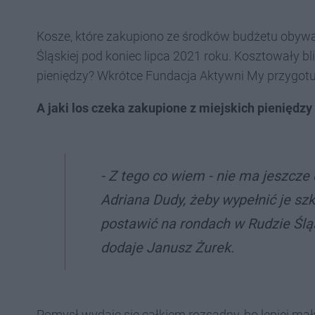
Kosze, które zakupiono ze środków budżetu obywa
Śląskiej pod koniec lipca 2021 roku. Kosztowały bli
pieniędzy? Wkrótce Fundacja Aktywni My przygotuj
A jaki los czeka zakupione z miejskich pieniędzy
- Z tego co wiem - nie ma jeszcze
Adriana Dudy, żeby wypełnić je sz
postawić na rondach w Rudzie Śląs
dodaje Janusz Żurek.
Pomysł wydaje się całkiem rozsądny, bo lepiej 