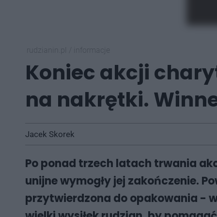
rudzianin.pl
/
informacje
Koniec akcji chary
na nakrętki. Winne
Jacek Skorek
Po ponad trzech latach trwania akc
unijne wymogły jej zakończenie. P
przytwierdzona do opakowania - wie
wielki wysiłek rudzian, by pomagać