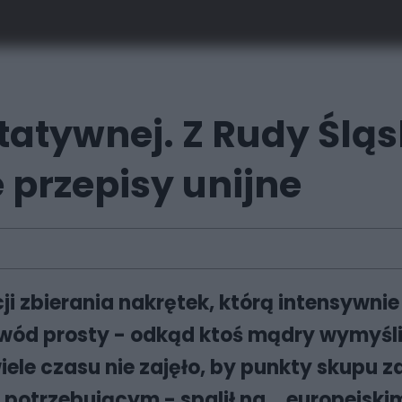
tatywnej. Z Rudy Śląs
 przepisy unijne
ji zbierania nakrętek, którą intensywnie
owód prosty - odkąd ktoś mądry wymyśli
le czasu nie zajęło, by punkty skupu zap
 potrzebującym - spalił na... europejsk