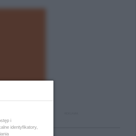
REKLAMA
stęp i
Polecane
lne identyfikatory,
iania