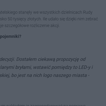
telskiego stanęły we wszystkich dzielnicach Rudy
sko 50 tysięcy złotych. Ile udało się dzięki nim zebrać
e szczegółowe rozliczenie akcji.
 pojemniki?
 decyzji. Dostałem ciekawą propozycję od
klanymi bryłami, wstawić pomiędzy to LED-y i
kiej, bo jest na nich logo naszego miasta -
małym nakładem je zagospodarować na poprawę